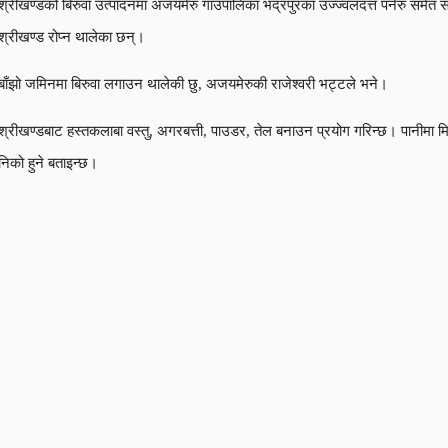
श्रीखण्डको बिरुवा उत्पादनमा अजयमेरु गाउँपालिका भद्रपुरका उज्ज्वलदत्त पनेरु समेत 
श्रीखण्ड रोप्न थालेका छन्।
बाँझो जमिनमा बिरुवा लगाउन थालेकी छु, अजयमेरुकी राजेश्वरी भट्टले भने।
श्रीखण्डबाट हस्तकलाबा वस्तु, अगरबत्ती, पाउडर, तेल बनाउन प्रयोग गरिन्छ। पानीमा मि
निको हुने बताइन्छ।