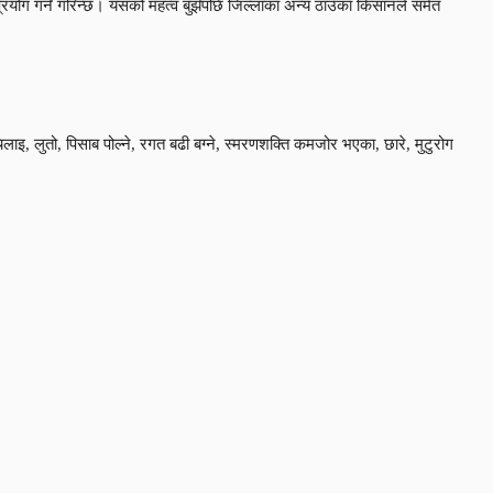
्रयोग गर्ने गरिन्छ। यसको महत्व बुझेपछि जिल्लाका अन्य ठाउँका किसानले समेत
इ, लुतो, पिसाब पोल्ने, रगत बढी बग्ने, स्मरणशक्ति कमजोर भएका, छारे, मुटुरोग