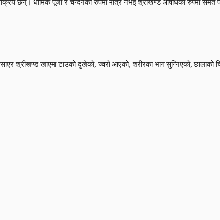
सक्रिय छन्। धार्मिक पूजा र चन्दनका रुपमा मात्रै नभई श्रीखण्ड औषधिका रुपमा समेत प
साएर श्रीखण्ड खाएमा टाउको दुखेको, ज्वरो आएको, शरीरका भाग सुन्निएको, छालाको चिला