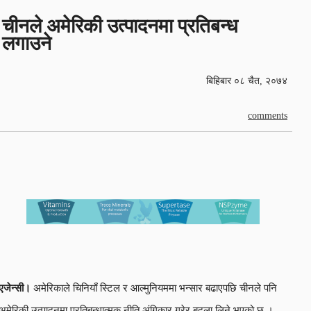
चीनले अमेरिकी उत्पादनमा प्रतिबन्ध
लगाउने
बिहिबार ०८ चैत, २०७४
comments
एजेन्सी।
अमेरिकाले चिनियाँ स्टिल र आल्मुनियममा भन्सार बढाएपछि चीनले पनि
अमेरिकी उत्पादनमा प्रतिबन्धात्मक नीति अंगिकार गरेर बदला लिने भएको छ ।