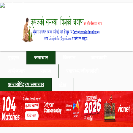
गृहपृष्ठ
समाचार
किसान
जानकारी
अर्थ/बजार
समाज
स्वास्थ्य/जीवनशैली
अन्तर्राष्ट्रिय समाचार
लेख