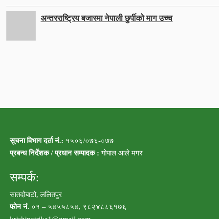
अन्तरराष्ट्रिय बजारमा नेपाली छुर्पीको माग उच्च
सूचना विभाग दर्ता नं.:
१५०६/०७६-०७७
प्रबन्ध निर्देशक / प्रधान सम्पादक :
गोपाल आले मगर
सम्पर्क:
सातदोबाटो, ललितपुर
फोन नं.
०१ – ५४५५८५४, ९८२४८८६१७६
krishipatrika1@gmail.com