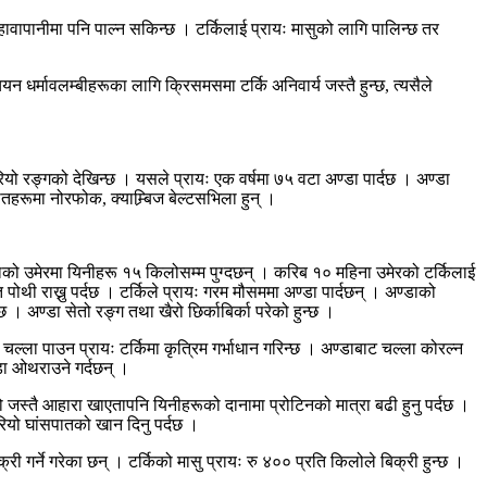
हावापानीमा पनि पाल्न सकिन्छ । टर्किलाई प्रायः मासुको लागि पालिन्छ तर
न धर्मावलम्बीहरूका लागि क्रिसमसमा टर्कि अनिवार्य जस्तै हुन्छ, त्यसैले
रियो रङ्गको देखिन्छ । यसले प्रायः एक वर्षमा ७५ वटा अण्डा पार्दछ । अण्डा
तहरूमा नोरफोक, क्याम्र्बिज बेल्टसभिला हुन् ।
्ताको उमेरमा यिनीहरू १५ किलोसम्म पुग्दछन् । करिब १० महिना उमेरको टर्किलाई
पोथी राख्नु पर्दछ । टर्किले प्रायः गरम मौसममा अण्डा पार्दछन् । अण्डाको
 । अण्डा सेतो रङ्ग तथा खैरो छिर्काबिर्का परेको हुन्छ ।
ट चल्ला पाउन प्रायः टर्किमा कृत्रिम गर्भाधान गरिन्छ । अण्डाबाट चल्ला कोरल्न
्डा ओथराउने गर्दछन् ।
को जस्तै आहारा खाएतापनि यिनीहरूको दानामा प्रोटिनको मात्रा बढी हुनु पर्दछ ।
रियो घांसपातको खान दिनु पर्दछ ।
 गर्ने गरेका छन् । टर्किको मासु प्रायः रु ४०० प्रति किलोले बिक्री हुन्छ ।