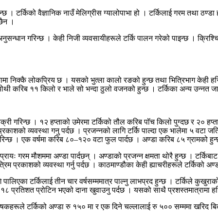
 । टर्किको वैज्ञानिक नाउँ मेलिग्रीस ग्यालोपाभा हो । टर्किलाई गरम तथा ठण्डा 
छैन ।
नुसन्धान गरिन्छ । केही निजी व्यवसायीहरूले टर्कि पालन गरेको पाइन्छ । क्रिश्चिय
ेरीकामा निक्कै लोकप्रिय छ । यसको भुत्ला कालो रङको हुन्छ तथा भित्रिभाग केही ह
। पोथी करिब ११ किलो र भाले सो भन्दा ठुलो वजनको हुन्छ । टर्किका अन्य उन्नत जा
बिक्री गरिन्छ । १२ हप्ताको उमेरमा टर्किको तौल करिब पॉच किलो पुग्दछ र २० हप
्रकाशको व्यवस्था गनु पर्दछ । प्रजन्नको लागि टर्कि पाल्दा एक भालेमा ५ वटा जति 
ान गरिन्छ । एक वर्षमा करिब ८०–१२० वटा फुल पार्दछ । अण्डा करिब ८५ ग्रामको हुन्छ
 प्रायः गरम मौशममा अण्डा पार्दछन् । अण्डाको प्रजन्न क्षमता थोरै हुन्छ । टर्किबा
िम प्रकाशको व्यवस्था गर्नु पर्दछ । काठमाण्डौका केही ह्याचरीहरूले टर्किको अण
पालिएका टर्किलाई तीन चार वर्षसम्ममात्र पाल्नु लाभप्रद हुन्छ । टर्किले कुखुरा
म १८ प्रतिशत प्रोटिन भएको दाना खुवाउनु पर्दछ । यसको साथै प्रशस्तमात्रामा ह
षकहरूले टर्किको अण्डा रु १५० मा र एक दिने चल्लालाई रु ५०० सम्ममा खरिद बिक्री