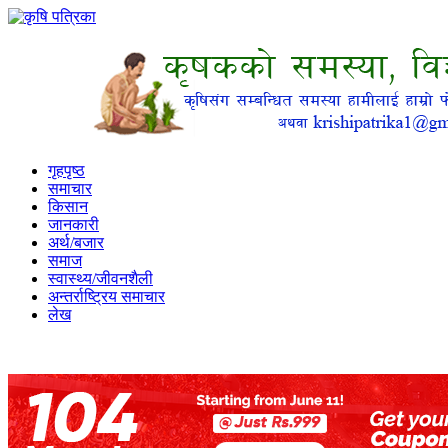
गृहपृष्ठ
समाचार
किसान
जानकारी
अर्थ/बजार
समाज
स्वास्थ्य/जीवनशैली
अन्तर्राष्ट्रिय समाचार
लेख