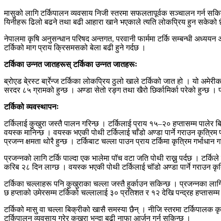
मासुको लागि टर्किपालन व्यवसाय निजी स्तरमा सफलतापूर्वक सञ्चालन गर्न सकिन्छ
यिनीहरू ढिलो बढने तथा बढी आहारा खाने भएकाले त्यति लोकप्रिय हुन सकेको 
नेपालमा कृषि अनुसन्धान परिषद अन्तगत, परवानी फार्ममा टर्कि सम्बन्धी अध्ययन अ
टर्किको माग प्राय क्रिसमसको बेला बढी हुने गर्दछ ।
टर्किका उन्नत जातहरूस् टर्किका उन्नत जातहरूः
ब्रोएड बे्रस्ट बा्र्रेन्ज टर्किका लोकप्रिय ठुलो खाले टर्किको जात हो । यो अम
सरदर ८५ ग्रामको हुन्छ । अण्डा सेतो रङ्ग तथा खैरो छिर्कामिर्का परेको हुन्छ 
टर्किको व्यवस्थापनः
टर्किलाई कुखुरा जस्तै पालन गरिन्छ । टर्किलाई प्राय १५–२० हप्तासम्म पालेर 
वयस्क मानिन्छ । वयस्क भएकी पोथी टर्किलाई चाँडो अण्डा पार्ने गराउन कृत्रिम प
प्रजन्न क्षमता थोरै हुन्छ । टर्किबाट चल्ला पाउन प्राय टर्किमा कृत्रिम गर्भाध
प्रजन्नको लागि टर्कि पाल्दा एक भालेमा पॉच वटा जति पोथी राख्नु पर्दछ । टर्किले
करिब २८ दिन लाग्छ । वयस्क भएकी पोथी टर्किलाई चॉडो अण्डा पार्ने गराउन कृत्र
टर्किका चल्लाहरू पनि कुखुराका चल्ला जस्तै हुर्काउन सकिन्छ । प्रजन्नका लागि 
छ हप्ताको उमेरसम्म टर्किको चल्लालाई ३० प्रतिशत र १२ देखि पन्द्रह हप्तासम्
टर्किको मासु वा चल्ला बिक्रीको खासै समस्या छैन् । नीजि स्तरमा टर्किपालक कृ
टर्किपालन व्यवसाय गरेर कुखुरा भन्दा बढी नाफा आर्जन गर्न सकिन्छ ।