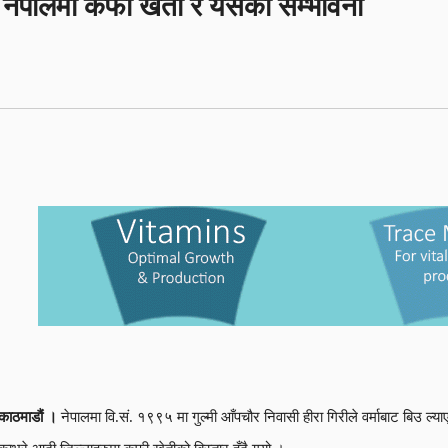
नेपालमा कफी खेती र यसको सम्भावना
काठमाडौं ।
नेपालमा वि.सं. १९९५ मा गुल्मी आँपचौर निवासी हीरा गिरीले वर्माबाट बिउ ल्या