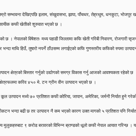
्रो सम्भावना देखिएपछि इलाम, संखुवासभा, झापा, पाँचथर, तेह्रथुम, धनकुटा, भोजपुर खो
व्यवसायीक कफी खेतीको शुरुवात भएको छ ।
रहेको छ । नेपालको विषेशतः मध्य पहाडी जिल्लामा कफि खेती गरिबी निवारण, रोजगारी सृजन
्दा माथि हिउँ, तुषारो नपर्ने ठाँउसम्म लगाईएको कफि गुणस्तरीय कफिको रुपमा उत्पादन भ
त्पादन क्षेत्रको बिस्तार गर्नुको उद्योगको समग्र विकास गर्नु आजको आवश्यकता रहेको छ 
क्षेत्रफलमा करिव ४५० मे. टन ग्रीन वीन उत्पादन भएको छ ।
ूल उत्पादन मध्ये ७० प्रतिशत कफी कोरिया, जापान, अमेरिका, जर्मनी निर्यात हुने गरे
 मेट्रीकटन भन्दा बढी छ तर उत्पादन नै कम भएको कारण उक्त मागको ५ प्रतिशत पनि निर्य
न्य मुलुकहरुबाट ९ करोड बरावरको विभिन्न ब्राण्डको धूलो कफी नेपाल आयात गरिन्छ । यसल