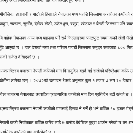
काभ्रे आदी जिल्लाहरुमा कफी खेतीको बिस्तार हुँदै गयो ।
भौगोलिक, हावापानी र माटोको हिसावले नेपालका मध्य पहाडि जिल्लामा अराविका कफीको राम
रुकुम, सल्यान, सुर्खेत, दैलेख डोटी, डडेलधुरा, रसुवा, खोटाङ र बैतडी जिल्लामा पनि 
यि वाहेक नेपालका अन्य मध्य पहाडमा पर्ने सबै जिल्लाहरुमा फाटफुट रुपमा कफी खेती भै
हुँदै आएको छ । हाल देशको मध्य तथा पश्चिम पहाडी जिल्लामा समुद्र सतहबाट ८०० मिटर भन
सक्ने संकेत देखिएको छ ।
अन्तराष्ट्रिय बजारमा नेपाली कफिको माग दिनानुदिन बढ्दै गई राखेको परिप्रेक्षमा कफि उ
खेतीमा लागेका छन् । २०७२को उत्पादन रेकर्ड अनुसार कुल १ हजार ७ सय ६० हेक्टर 
विश्व बजारमा नेपालबाट उत्पादित प्राङगारिक कफीको माग दिन प्रतिदिन बढी रहेको छ । क
अन्र्तराष्ट्रिय बजारमा नेपाली कफीको मागलाई हिसाव नै गर्ने हो भने बार्षिक १० हजार
नेपाली कफी निर्यातवाट बार्षिक करिव साढे ७ करोड वैदेशिक मुद्रा आर्जन गरेको छ तर अ
अर्गानीक कफीको माग बढीरहेको छ ।