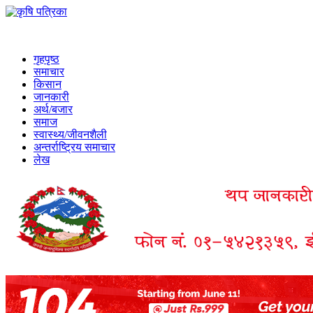
गृहपृष्ठ
समाचार
किसान
जानकारी
अर्थ/बजार
समाज
स्वास्थ्य/जीवनशैली
अन्तर्राष्ट्रिय समाचार
लेख