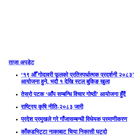
ताजा अपडेट
‘१९ औँ गोदावरी फूलको प्रतिस्पर्धात्मक प्रदर्शनी २०८३’
आयोजना हुने, भदौ १ देखि स्टल बुकिङ खुला
तेस्रो पटक ‘आँप सम्बन्धि विचार गोष्ठी’ आयोजना हुँदैं
राष्ट्रिय कृषि नीति-२०८३ जारी
प्रदेश प्रमुखले गरे गाँजासम्बन्धी विधेयक प्रमाणीकरण
काँकडभिट्टा नाकाबाट चिया निकासी घट्दो