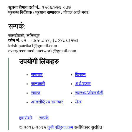
सूचना विभाग दर्ता नं.:
१५०६/०७६-०७७
प्रबन्ध निर्देशक / प्रधान सम्पादक :
गोपाल आले मगर
सम्पर्क:
सातदोबाटो, ललितपुर
फोन नं.
०१ – ५४५५८५४, ९८२४८८६१७६
krishipatrika1@gmail.com
evergreenmedianetwork@gmail.com
उपयोगी लिंकहरु
समाचार
किसान
जानकारी
अर्थ/बजार
समाज
स्वास्थ्य/जीवनशैली
अन्तर्राष्ट्रिय समाचार
लेख
हाम्रोबारे
|
सम्पर्क
© २०१६-२०२५
कृषि पत्रिका.कम
सर्वाधिकार सुरक्षित