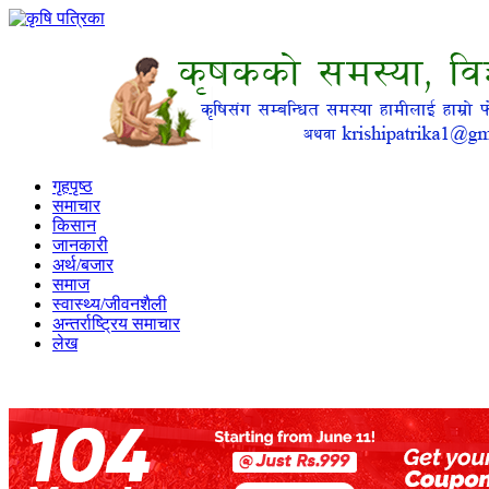
गृहपृष्ठ
समाचार
किसान
जानकारी
अर्थ/बजार
समाज
स्वास्थ्य/जीवनशैली
अन्तर्राष्ट्रिय समाचार
लेख