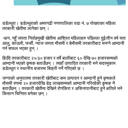
डडेल्धुरा। डडेल्धुराको अमरगढी नगरपालिका वडा नं. ७ पोखराका महिला
तरकारी खेतीमा लागेका छन् ।
धान, गहुँ जस्ता निर्वाहमुखी खेतीमा आश्रित महिलाहरु पछिल्ला दुई/तीन वर्ष यता
आलु, काउली, फर्सी, प्याज जस्ता मौसमी र बेमौसमी तरकारीबाट मनग्गे आम्दानी
गर्न सफल भएका हुन् ।
हिउँदे तरकारीबाट २५/३० हजार र वर्षे बालीबाट ६० देखि ७० हजारसम्मको
आम्दानी भएको कृषक बताउँछन् । त्यहाँ उत्पादित तरकारी भने सदरमुकाम
डडेल्धुरा र स्थानीय बजारमा बिक्री गर्ने गरिएको छ ।
जग्गाको अनुपातमा तरकारी खेतीबाट कम उत्पादन र आम्दानी हुने कृषकले
मौसमी रुपमा २० हजारदेखि डेढ लाखसम्मको आम्दानी गरिरहेको कृषक नै
बताउँछन् । तरकारी खेतीमा देखिने रोगकिरा र असिनापानीबाट हुने क्षतिले भने
किसान चिन्तित बनेका छन् ।