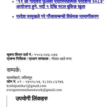
‘१९ औँ गोदावरी फूलको प्रतिस्पर्धात्मक प्रदर्शनी २०८३’
आयोजना हुने, भदौ १ देखि स्टल बुकिङ खुला
प्रदेश प्रमुखले गरे गाँजासम्बन्धी विधेयक प्रमाणीकरण
सूचना विभाग दर्ता नं.:
१५०६/०७६-०७७
प्रबन्ध निर्देशक / प्रधान सम्पादक :
गोपाल आले मगर
सम्पर्क:
सातदोबाटो, ललितपुर
फोन नं.
०१ – ५४५५८५४, ९८२४८८६१७६
krishipatrika1@gmail.com
evergreenmedianetwork@gmail.com
उपयोगी लिंकहरु