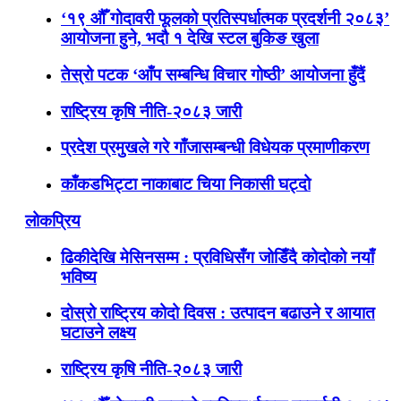
‘१९ औँ गोदावरी फूलको प्रतिस्पर्धात्मक प्रदर्शनी २०८३’
आयोजना हुने, भदौ १ देखि स्टल बुकिङ खुला
तेस्रो पटक ‘आँप सम्बन्धि विचार गोष्ठी’ आयोजना हुँदैं
राष्ट्रिय कृषि नीति-२०८३ जारी
प्रदेश प्रमुखले गरे गाँजासम्बन्धी विधेयक प्रमाणीकरण
काँकडभिट्टा नाकाबाट चिया निकासी घट्दो
लोकप्रिय
ढिकीदेखि मेसिनसम्म : प्रविधिसँग जोडिँदै कोदोको नयाँ
भविष्य
दोस्रो राष्ट्रिय कोदो दिवस : उत्पादन बढाउने र आयात
घटाउने लक्ष्य
राष्ट्रिय कृषि नीति-२०८३ जारी