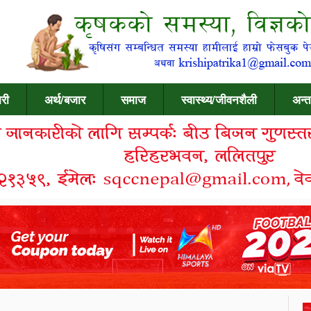
री
अर्थ/बजार
समाज
स्वास्थ्य/जीवनशैली
अन्त