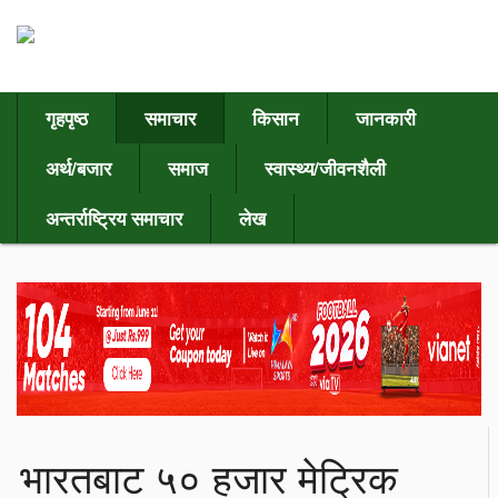
गृहपृष्ठ
समाचार
किसान
जानकारी
अर्थ/बजार
समाज
स्वास्थ्य/जीवनशैली
अन्तर्राष्ट्रिय समाचार
लेख
भारतबाट ५० हजार मेट्रिक