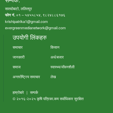
सातदोबाटो, ललितपुर
फोन नं.
०१ – ५४५५८५४, ९८२४८८६१७६
krishipatrika1@gmail.com
evergreenmedianetwork@gmail.com
उपयोगी लिंकहरु
समाचार
किसान
जानकारी
अर्थ/बजार
समाज
स्वास्थ्य/जीवनशैली
अन्तर्राष्ट्रिय समाचार
लेख
हाम्रोबारे
|
सम्पर्क
© २०१६-२०२५
कृषि पत्रिका.कम
सर्वाधिकार सुरक्षित