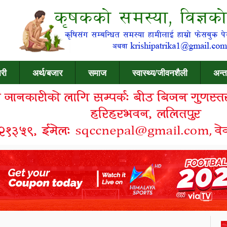
री
अर्थ/बजार
समाज
स्वास्थ्य/जीवनशैली
अन्त