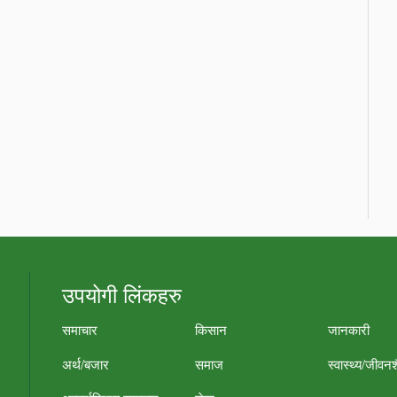
उपयोगी लिंकहरु
समाचार
किसान
जानकारी
अर्थ/बजार
समाज
स्वास्थ्य/जीवन