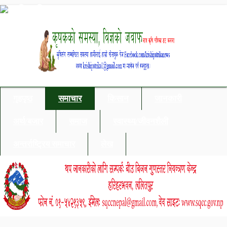
गृहपृष्ठ
समाचार
किसान
जानकारी
अर्थ/बजार
समाज
स्वास्थ्य/जीवनशैली
अन्तर्राष्ट्रिय समाचार
लेख