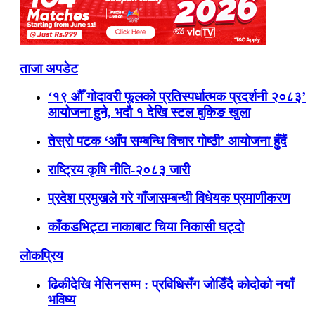
ताजा अपडेट
‘१९ औँ गोदावरी फूलको प्रतिस्पर्धात्मक प्रदर्शनी २०८३’
आयोजना हुने, भदौ १ देखि स्टल बुकिङ खुला
तेस्रो पटक ‘आँप सम्बन्धि विचार गोष्ठी’ आयोजना हुँदैं
राष्ट्रिय कृषि नीति-२०८३ जारी
प्रदेश प्रमुखले गरे गाँजासम्बन्धी विधेयक प्रमाणीकरण
काँकडभिट्टा नाकाबाट चिया निकासी घट्दो
लोकप्रिय
ढिकीदेखि मेसिनसम्म : प्रविधिसँग जोडिँदै कोदोको नयाँ
भविष्य