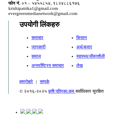
फोन नं.
०१ – ५४५५८५४, ९८२४८८६१७६
krishipatrika1@gmail.com
evergreenmedianetwork@gmail.com
उपयोगी लिंकहरु
समाचार
किसान
जानकारी
अर्थ/बजार
समाज
स्वास्थ्य/जीवनशैली
अन्तर्राष्ट्रिय समाचार
लेख
हाम्रोबारे
|
सम्पर्क
© २०१६-२०२५
कृषि पत्रिका.कम
सर्वाधिकार सुरक्षित