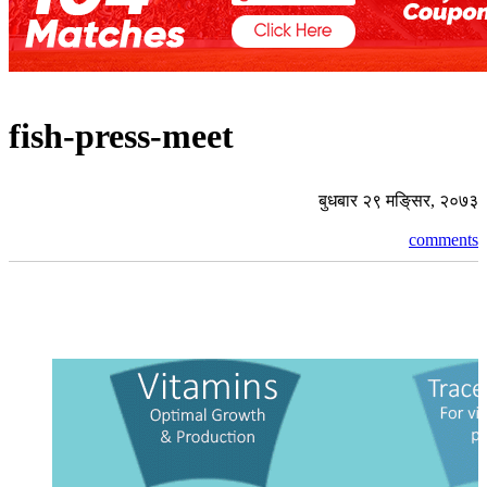
fish-press-meet
बुधबार २९ मङि्सर, २०७३
comments