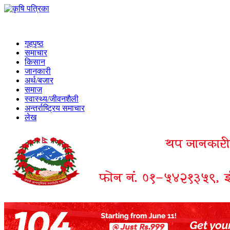
गृहपृष्ठ
समाचार
किसान
जानकारी
अर्थ/बजार
समाज
स्वास्थ्य/जीवनशैली
अन्तर्राष्ट्रिय समाचार
लेख