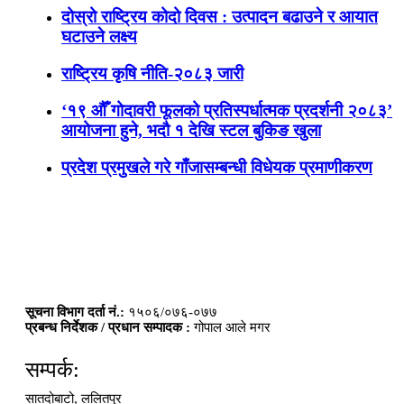
दोस्रो राष्ट्रिय कोदो दिवस : उत्पादन बढाउने र आयात
घटाउने लक्ष्य
राष्ट्रिय कृषि नीति-२०८३ जारी
‘१९ औँ गोदावरी फूलको प्रतिस्पर्धात्मक प्रदर्शनी २०८३’
आयोजना हुने, भदौ १ देखि स्टल बुकिङ खुला
प्रदेश प्रमुखले गरे गाँजासम्बन्धी विधेयक प्रमाणीकरण
सूचना विभाग दर्ता नं.:
१५०६/०७६-०७७
प्रबन्ध निर्देशक / प्रधान सम्पादक :
गोपाल आले मगर
सम्पर्क:
सातदोबाटो, ललितपुर