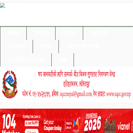
गृहपृष्ठ
समाचार
किसान
जानकारी
अर्थ/बजार
समाज
स्वास्थ्य/जीवनशैली
अन्तर्राष्ट्रिय समाचार
लेख