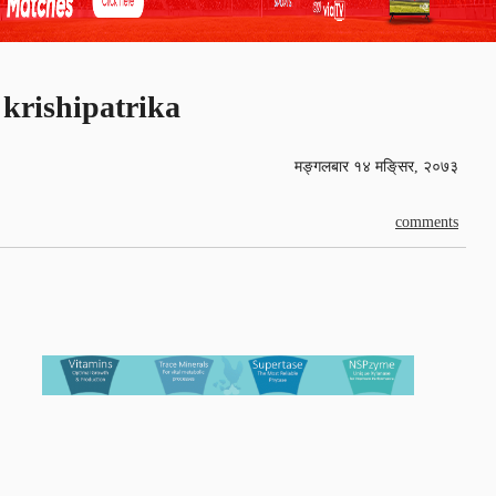
krishipatrika
मङ्गलबार १४ मङि्सर, २०७३
comments