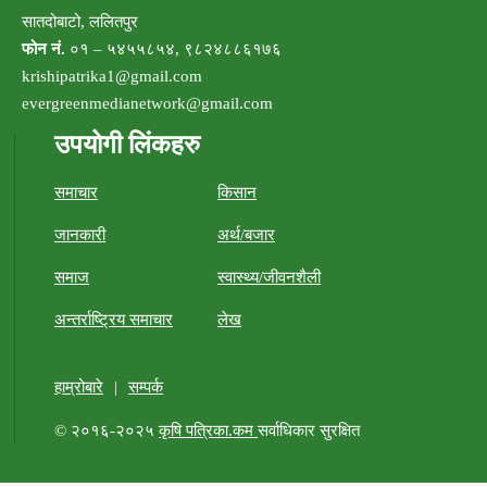
सातदोबाटो, ललितपुर
फोन नं.
०१ – ५४५५८५४, ९८२४८८६१७६
krishipatrika1@gmail.com
evergreenmedianetwork@gmail.com
उपयोगी लिंकहरु
समाचार
किसान
जानकारी
अर्थ/बजार
समाज
स्वास्थ्य/जीवनशैली
अन्तर्राष्ट्रिय समाचार
लेख
हाम्रोबारे
|
सम्पर्क
© २०१६-२०२५
कृषि पत्रिका.कम
सर्वाधिकार सुरक्षित