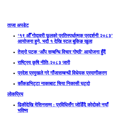
ताजा अपडेट
‘१९ औँ गोदावरी फूलको प्रतिस्पर्धात्मक प्रदर्शनी २०८३’
आयोजना हुने, भदौ १ देखि स्टल बुकिङ खुला
तेस्रो पटक ‘आँप सम्बन्धि विचार गोष्ठी’ आयोजना हुँदैं
राष्ट्रिय कृषि नीति-२०८३ जारी
प्रदेश प्रमुखले गरे गाँजासम्बन्धी विधेयक प्रमाणीकरण
काँकडभिट्टा नाकाबाट चिया निकासी घट्दो
लोकप्रिय
ढिकीदेखि मेसिनसम्म : प्रविधिसँग जोडिँदै कोदोको नयाँ
भविष्य