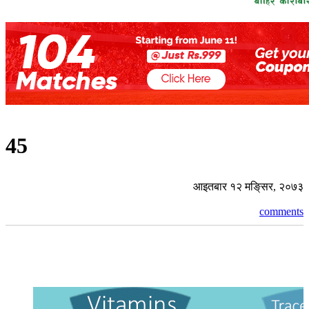
45
आइतबार १२ मङि्सर, २०७३
comments