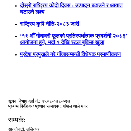
दोस्रो राष्ट्रिय कोदो दिवस : उत्पादन बढाउने र आयात
घटाउने लक्ष्य
राष्ट्रिय कृषि नीति-२०८३ जारी
‘१९ औँ गोदावरी फूलको प्रतिस्पर्धात्मक प्रदर्शनी २०८३’
आयोजना हुने, भदौ १ देखि स्टल बुकिङ खुला
प्रदेश प्रमुखले गरे गाँजासम्बन्धी विधेयक प्रमाणीकरण
सूचना विभाग दर्ता नं.:
१५०६/०७६-०७७
प्रबन्ध निर्देशक / प्रधान सम्पादक :
गोपाल आले मगर
सम्पर्क:
सातदोबाटो, ललितपुर