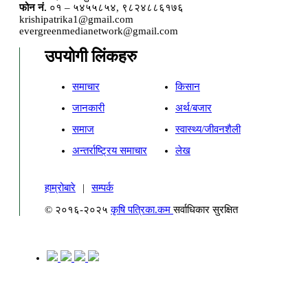
फोन नं.
०१ – ५४५५८५४, ९८२४८८६१७६
krishipatrika1@gmail.com
evergreenmedianetwork@gmail.com
उपयोगी लिंकहरु
समाचार
किसान
जानकारी
अर्थ/बजार
समाज
स्वास्थ्य/जीवनशैली
अन्तर्राष्ट्रिय समाचार
लेख
हाम्रोबारे
|
सम्पर्क
© २०१६-२०२५
कृषि पत्रिका.कम
सर्वाधिकार सुरक्षित