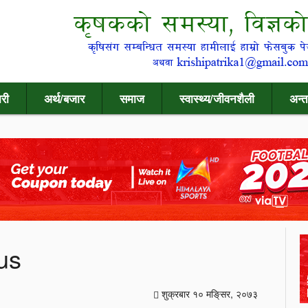
री
अर्थ/बजार
समाज
स्वास्थ्य/जीवनशैली
अन्त
us
शुक्रबार १० मङि्सर, २०७३