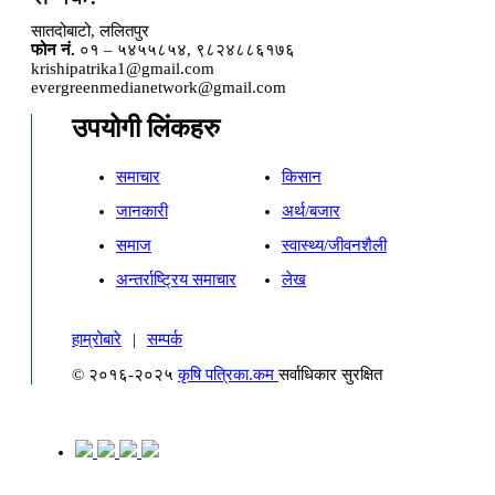
सातदोबाटो, ललितपुर
फोन नं.
०१ – ५४५५८५४, ९८२४८८६१७६
krishipatrika1@gmail.com
evergreenmedianetwork@gmail.com
उपयोगी लिंकहरु
समाचार
किसान
जानकारी
अर्थ/बजार
समाज
स्वास्थ्य/जीवनशैली
अन्तर्राष्ट्रिय समाचार
लेख
हाम्रोबारे
|
सम्पर्क
© २०१६-२०२५
कृषि पत्रिका.कम
सर्वाधिकार सुरक्षित