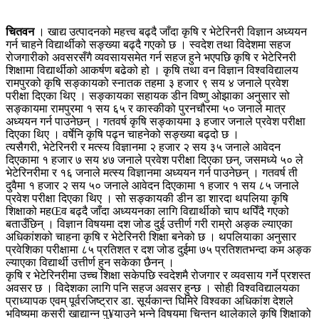
चितवन
। खाद्य उत्पादनको महत्त्व बढ्दै जाँदा कृषि र भेटेरिनरी विज्ञान अध्ययन
गर्न चाहने विद्यार्थीको सङ्ख्या बढ्दै गएको छ । स्वदेश तथा विदेशमा सहज
रोजगारीको अवसरसँगै व्यवसायसमेत गर्न सहज हुने भएपछि कृषि र भेटेरिनरी
शिक्षामा विद्यार्थीको आकर्षण बढेको हो । कृषि तथा वन विज्ञान विश्वविद्यालय
रामपुरको कृषि सङ्कायको स्नातक तहमा ३ हजार ९ सय ४ जनाले प्रवेश
परीक्षा दिएका थिए । सङ्कायका सहायक डीन विष्णु ओझाका अनुसार सो
सङ्कायमा रामपुरमा १ सय ६५ र कास्कीको पुरनचौरमा ५० जनाले मात्र
अध्ययन गर्न पाउनेछन् । गतवर्ष कृषि सङ्कायमा ३ हजार जनाले प्रवेश परीक्षा
दिएका थिए । वर्षेनि कृषि पढ्न चाहनेको सङ्ख्या बढ्दो छ ।
त्यसैगरी, भेटेरिनरी र मत्स्य विज्ञानमा २ हजार २ सय ३५ जनाले आवेदन
दिएकामा १ हजार ७ सय ४७ जनाले प्रवेश परीक्षा दिएका छन्, जसमध्ये ५० ले
भेटेरिनरीमा र १६ जनाले मत्स्य विज्ञानमा अध्ययन गर्न पाउनेछन् । गतवर्ष ती
दुवैमा १ हजार २ सय ५० जनाले आवेदन दिएकामा १ हजार १ सय ८५ जनाले
प्रवेश परीक्षा दिएका थिए । सो सङ्कायकी डीन डा शारदा थपलिया कृषि
शिक्षाको महŒव बढ्दै जाँदा अध्ययनका लागि विद्यार्थीको चाप थपिँदै गएको
बताउँछिन् । विज्ञान विषयमा दश जोड दुई उत्तीर्ण गरी राम्रो अङ्क ल्याएका
अधिकांशको चाहना कृषि र भेटेरिनरी शिक्षा बनेको छ । थपलियाका अनुसार
प्रवेशिका परीक्षामा ८५ प्रतिशत र दश जोड दुईमा ७५ प्रतिशतभन्दा कम अङ्क
ल्याएका विद्यार्थी उत्तीर्ण हुन सकेका छैनन् ।
कृषि र भेटेरिनरीमा उच्च शिक्षा सकेपछि स्वदेशमै रोजगार र व्यवसाय गर्ने प्रशस्त
अवसर छ । विदेशका लागि पनि सहज अवसर हुन्छ । सोही विश्वविद्यालयका
प्राध्यापक एवम् पूर्वरजिष्ट्रार डा. सूर्यकान्त घिमिरे विश्वका अधिकांश देशले
भविष्यमा कसरी खाद्यान्न पु¥याउने भन्ने विषयमा चिन्तन थालेकाले कृषि शिक्षाको