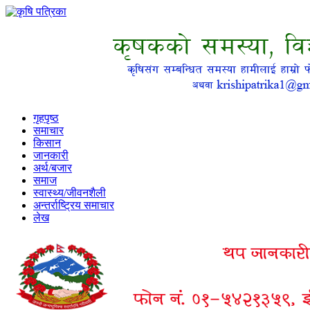
गृहपृष्ठ
समाचार
किसान
जानकारी
अर्थ/बजार
समाज
स्वास्थ्य/जीवनशैली
अन्तर्राष्ट्रिय समाचार
लेख