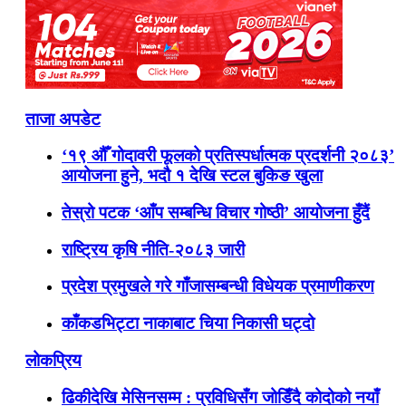
ताजा अपडेट
‘१९ औँ गोदावरी फूलको प्रतिस्पर्धात्मक प्रदर्शनी २०८३’
आयोजना हुने, भदौ १ देखि स्टल बुकिङ खुला
तेस्रो पटक ‘आँप सम्बन्धि विचार गोष्ठी’ आयोजना हुँदैं
राष्ट्रिय कृषि नीति-२०८३ जारी
प्रदेश प्रमुखले गरे गाँजासम्बन्धी विधेयक प्रमाणीकरण
काँकडभिट्टा नाकाबाट चिया निकासी घट्दो
लोकप्रिय
ढिकीदेखि मेसिनसम्म : प्रविधिसँग जोडिँदै कोदोको नयाँ