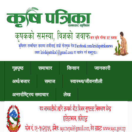
गृहपृष्ठ
समाचार
किसान
जानकारी
अर्थ/बजार
समाज
स्वास्थ्य/जीवनशैली
अन्तर्राष्ट्रिय समाचार
लेख