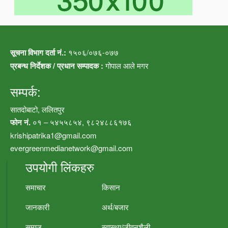
सूचना विभाग दर्ता नं.:
१५०६/०७६-०७७
प्रबन्ध निर्देशक / प्रधान सम्पादक :
गोपाल आले मगर
सम्पर्क:
सातदोबाटो, ललितपुर
फोन नं.
०१ – ५४५५८५४, ९८२४८८६१७६
krishipatrika1@gmail.com
evergreenmedianetwork@gmail.com
उपयोगी लिंकहरु
समाचार
किसान
जानकारी
अर्थ/बजार
समाज
स्वास्थ्य/जीवनशैली