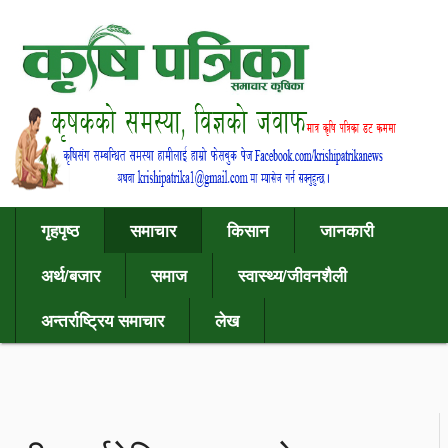
गृहपृष्ठ
समाचार
किसान
जानकारी
अर्थ/बजार
समाज
स्वास्थ्य/जीवनशैली
अन्तर्राष्ट्रिय समाचार
लेख