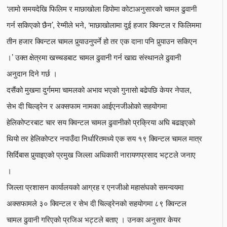
‘लामो समयदेखि फिलिम र माछाखोला डिपोमा कोटाअनुसारको चामल ढुवानी
गर्न सकिएको छैन’, रेग्मीले भने, ‘माछाखोलामा दुई हजार क्विन्टल र फिलिममा
तीन हजार क्विन्टल चामल पुर्‍याउनुपर्ने हो तर एक दाना पनि पुर्‍याउन सकिएन
।’ उक्त क्षेत्रमा खच्चडबाट चामल ढुवानी गर्न खाद्य संस्थानले ढुवानी
अनुदान दिने गर्छ ।
दसैंको मुखमा दुर्गममा चामलको अभाव भएको गुनासो बढेपछि केयर नेपाल,
सेभ दी चिल्ड्रेन र अक्सफाम नामका आईएनजीओको सहयोगमा
हेलिकोप्टरबाट चार सय क्विन्टल चामल ढुवानीको प्रक्रिया अघि बढाइएको
थियो तर हेलिकोप्टर नपाउँदा निर्धारितमध्ये एक सय १९ क्विन्टल चामल मात्र
सिर्दिबास पुर्‍याइएको प्रमुख जिल्ला अधिकारी नारायणप्रसाद भट्टले जनाए
।
जिल्ला प्रशासन कार्यालयको आग्रह र एनजीओ महासंघको समन्वयमा
अक्सफामले ३० क्विन्टल र सेभ दी चिल्ड्रेनको सहयोगमा ८९ क्विन्टल
चामल ढुवानी गरिएको प्रजिअ भट्टले बताए । उनका अनुसार केयर