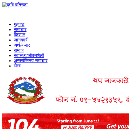
गृहपृष्ठ
समाचार
किसान
जानकारी
अर्थ/बजार
समाज
स्वास्थ्य/जीवनशैली
अन्तर्राष्ट्रिय समाचार
लेख