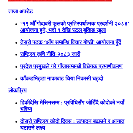
ताजा अपडेट
‘१९ औँ गोदावरी फूलको प्रतिस्पर्धात्मक प्रदर्शनी २०८३’
आयोजना हुने, भदौ १ देखि स्टल बुकिङ खुला
तेस्रो पटक ‘आँप सम्बन्धि विचार गोष्ठी’ आयोजना हुँदैं
राष्ट्रिय कृषि नीति-२०८३ जारी
प्रदेश प्रमुखले गरे गाँजासम्बन्धी विधेयक प्रमाणीकरण
काँकडभिट्टा नाकाबाट चिया निकासी घट्दो
लोकप्रिय
ढिकीदेखि मेसिनसम्म : प्रविधिसँग जोडिँदै कोदोको नयाँ
भविष्य
दोस्रो राष्ट्रिय कोदो दिवस : उत्पादन बढाउने र आयात
घटाउने लक्ष्य