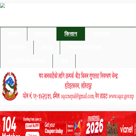
गृहपृष्ठ
समाचार
किसान
जानकारी
अर्थ/बजार
समाज
स्वास्थ्य/जीवनशैली
अन्तर्राष्ट्रिय समाचार
लेख