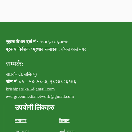
सूचना विभाग दर्ता नं.:
१५०६/०७६-०७७
प्रबन्ध निर्देशक / प्रधान सम्पादक :
गोपाल आले मगर
सम्पर्क:
सातदोबाटो, ललितपुर
फोन नं.
०१ – ५४५५८५४, ९८२४८८६१७६
krishipatrika1@gmail.com
evergreenmedianetwork@gmail.com
उपयोगी लिंकहरु
समाचार
किसान
जानकारी
अर्थ/बजार