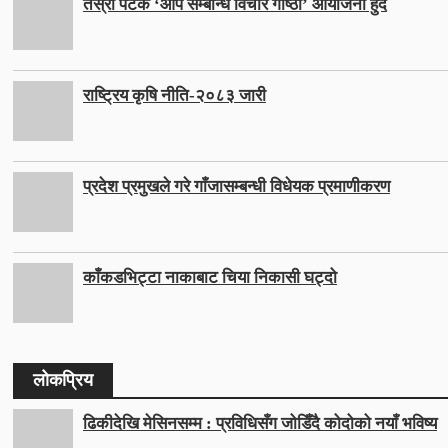
तेस्रो पटक ‘आँप सम्बन्धि विचार गोष्ठी’ आयोजना हुँदैं
राष्ट्रिय कृषि नीति-२०८३ जारी
प्रदेश प्रमुखले गरे गाँजासम्बन्धी विधेयक प्रमाणीकरण
काँकडभिट्टा नाकाबाट चिया निकासी घट्दो
लोकप्रिय
ढिकीदेखि मेसिनसम्म : प्रविधिसँग जोडिँदै कोदोको नयाँ भविष्य