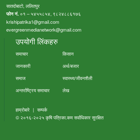
सातदोबाटो, ललितपुर
फोन नं.
०१ – ५४५५८५४, ९८२४८८६१७६
krishipatrika1@gmail.com
evergreenmedianetwork@gmail.com
उपयोगी लिंकहरु
समाचार
किसान
जानकारी
अर्थ/बजार
समाज
स्वास्थ्य/जीवनशैली
अन्तर्राष्ट्रिय समाचार
लेख
हाम्रोबारे
|
सम्पर्क
© २०१६-२०२५
कृषि पत्रिका.कम
सर्वाधिकार सुरक्षित