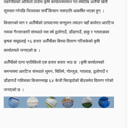
लहरेपौवाको ओसिलो ठाउँमा कृषि कार्यालयमार्फत गत वर्षदेखि अलैँची खेतीे
सुरुवात गरेपछि जिल्लाका सयौँ किसान यसप्रति आकर्षित भएका हुन् ।
किसानको माग र अलैँचीको उत्पादनमा सन्तुलन ल्याउन यहाँ कार्यरत आरटिज
नामक गैरसरकारी संस्थाले यस वर्ष ठूलोगाउँ, डाँडागाउँ, हाकु र गतलाङका
कृषक समूहलाई १६ हजार अलैँचीका बिरुवा वितरण गरिसकेको कृषि
कार्यालयले जनाएको छ ।
अलैँचीको दाना प्रतिकिलो एक हजार बजार भाउ छ ।कृषि कार्यालयको
समन्वयमा आरटिज संस्थाले थुमन, चिलिमे, गोल्जुङ, गतलाङ, ठूलोगाउँ र
डाँडागाउँ गाविसका किसानमाझ ६४ केजी चिराइदोको बीउसमेत वितरण गरेको
जनाएको छ ।