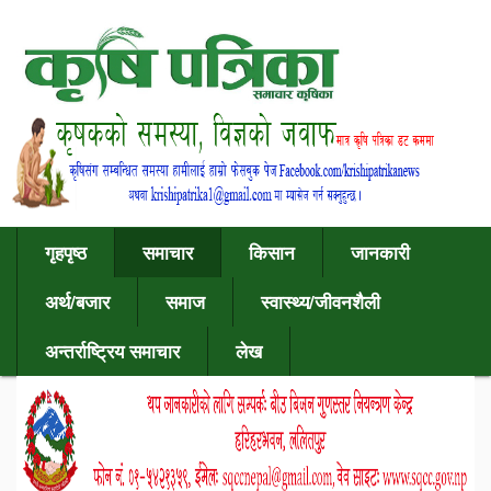
गृहपृष्ठ
समाचार
किसान
जानकारी
अर्थ/बजार
समाज
स्वास्थ्य/जीवनशैली
अन्तर्राष्ट्रिय समाचार
लेख