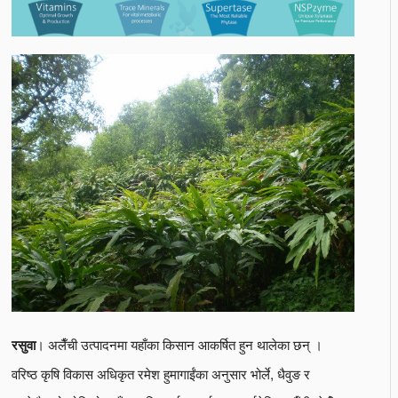
। अलैँची उत्पादनमा यहाँका किसान आकर्षित हुन थालेका छन् ।
रसुवा
वरिष्ठ कृषि विकास अधिकृत रमेश हुमागाईंका अनुसार भोर्ले, धैवुङ र