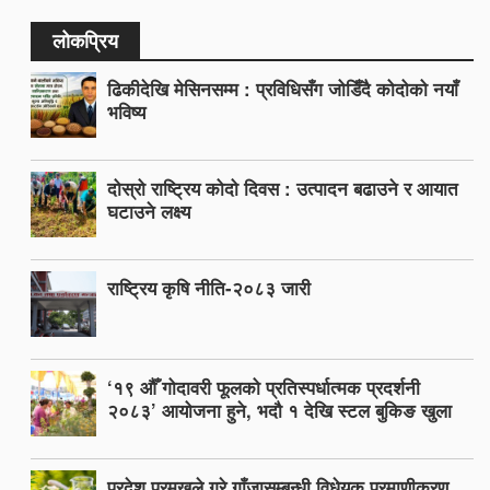
लोकप्रिय
ढिकीदेखि मेसिनसम्म : प्रविधिसँग जोडिँदै कोदोको नयाँ
भविष्य
दोस्रो राष्ट्रिय कोदो दिवस : उत्पादन बढाउने र आयात
घटाउने लक्ष्य
राष्ट्रिय कृषि नीति-२०८३ जारी
‘१९ औँ गोदावरी फूलको प्रतिस्पर्धात्मक प्रदर्शनी
२०८३’ आयोजना हुने, भदौ १ देखि स्टल बुकिङ खुला
प्रदेश प्रमुखले गरे गाँजासम्बन्धी विधेयक प्रमाणीकरण