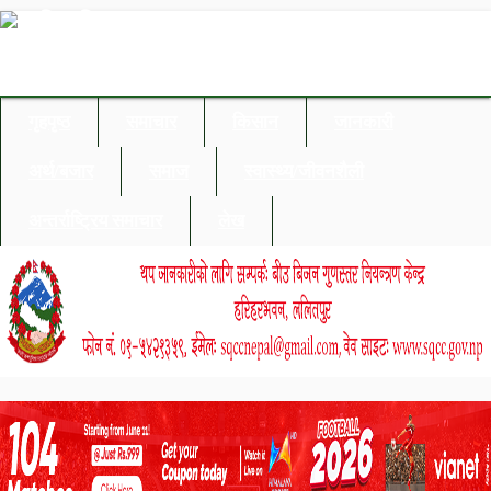
गृहपृष्ठ
समाचार
किसान
जानकारी
अर्थ/बजार
समाज
स्वास्थ्य/जीवनशैली
अन्तर्राष्ट्रिय समाचार
लेख