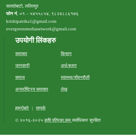
सातदोबाटो, ललितपुर
फोन नं.
०१ – ५४५५८५४, ९८२४८८६१७६
krishipatrika1@gmail.com
evergreenmedianetwork@gmail.com
उपयोगी लिंकहरु
समाचार
किसान
जानकारी
अर्थ/बजार
समाज
स्वास्थ्य/जीवनशैली
अन्तर्राष्ट्रिय समाचार
लेख
हाम्रोबारे
|
सम्पर्क
© २०१६-२०२५
कृषि पत्रिका.कम
सर्वाधिकार सुरक्षित