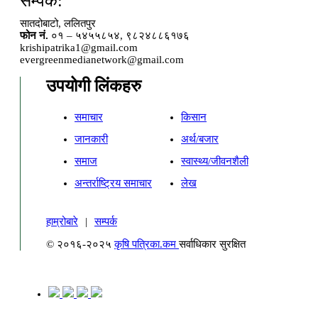
सम्पर्क:
सातदोबाटो, ललितपुर
फोन नं.
०१ – ५४५५८५४, ९८२४८८६१७६
krishipatrika1@gmail.com
evergreenmedianetwork@gmail.com
उपयोगी लिंकहरु
समाचार
किसान
जानकारी
अर्थ/बजार
समाज
स्वास्थ्य/जीवनशैली
अन्तर्राष्ट्रिय समाचार
लेख
हाम्रोबारे
|
सम्पर्क
© २०१६-२०२५
कृषि पत्रिका.कम
सर्वाधिकार सुरक्षित