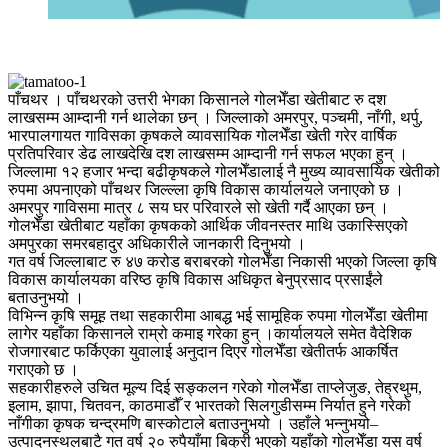
पाँचथर । पाँचथरको उत्तरी भेगका किसानले गोलभेँडा खेतीबाट रु दश
लाखसम्म आम्दानी गर्न थालेका छन् । जिल्लाको अमरपुर, पञ्चमी, नाँगी, थर्पु,
भारपालगायत गाविसका कृषकले व्यावसायिक गोलभेँडा खेती गरेर वार्षिक
प्रतिपरिवार डेढ लाखदेखि दश लाखसम्म आम्दानी गर्न सफल भएका हुन् ।
जिल्लामा १२ हजार भन्दा बढीकृषकले गोलभेँडालाई नै मुख्य व्यावसायिक खेतीको
रुपमा अपनाएको पाँचथर जिल्ल्ला कृषि विकास कार्यालयले जनाएको छ ।
अमरपुर गाविसमा मात्र ८ सय घर परिवारले सो खेती गर्दै आएका छन् ।
गोलभेँडा खेतीबाट यहाँका कृषकको आर्थिक जीवनस्तर माथि उकास्सिएको
अमपुरका समरबहादुर अधिकारीले जानकारी दिनुभयो ।
गत वर्ष जिल्लाबाट रु ४७ करोड बराबरको गोलभेँडा निकासी भएको जिल्ला कृषि
विकास कार्यालयका वरिष्ठ कृषि विकास अधिकृत बेनुप्रसाद प्रसाईंले
बताउनुभयो ।
विभिन्न कृषि समूह तथा सहकारीमा आबद्ध भई सामूहिक रुपमा गोलभेँडा खेतीमा
लागेर यहाँका किसानले राम्रो कमाइ गरेका हुन् ।कार्यालयले समेत वैदेशिक
रोजगारबाट फर्किएका युवालाई अनुदान दिएर गोलभेँडा खेतीतर्फ आकर्षित
गराएको छ ।
सहकारीहरुले उचित मूल्य दिई सङ्कलन गरेको गोलभेँडा ताप्लेजुङ, तेह्रथुम,
इलाम, झापा, चितवन, काठमाडौँ र भारतको सिलगुडीसम्म निर्यात हुने गरेको
नाँगीका कृषक चन्द्रमणि बास्कोटाले बताउनुभयो । उहाँले भन्नुभयो–
उत्पादनस्थलबाटै गत वर्ष २० रुपैयाँमा बिक्री भएको यहाँको गोलभेँडा यस वर्ष