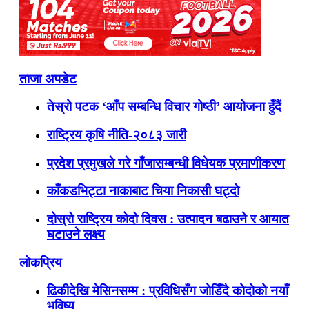
ताजा अपडेट
तेस्रो पटक ‘आँप सम्बन्धि विचार गोष्ठी’ आयोजना हुँदैं
राष्ट्रिय कृषि नीति-२०८३ जारी
प्रदेश प्रमुखले गरे गाँजासम्बन्धी विधेयक प्रमाणीकरण
काँकडभिट्टा नाकाबाट चिया निकासी घट्दो
दोस्रो राष्ट्रिय कोदो दिवस : उत्पादन बढाउने र आयात
घटाउने लक्ष्य
लोकप्रिय
ढिकीदेखि मेसिनसम्म : प्रविधिसँग जोडिँदै कोदोको नयाँ
भविष्य