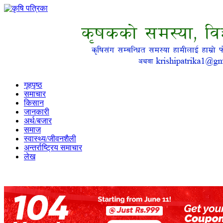
गृहपृष्ठ
समाचार
किसान
जानकारी
अर्थ/बजार
समाज
स्वास्थ्य/जीवनशैली
अन्तर्राष्ट्रिय समाचार
लेख