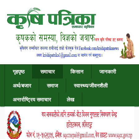
गृहपृष्ठ
समाचार
किसान
जानकारी
अर्थ/बजार
समाज
स्वास्थ्य/जीवनशैली
अन्तर्राष्ट्रिय समाचार
लेख