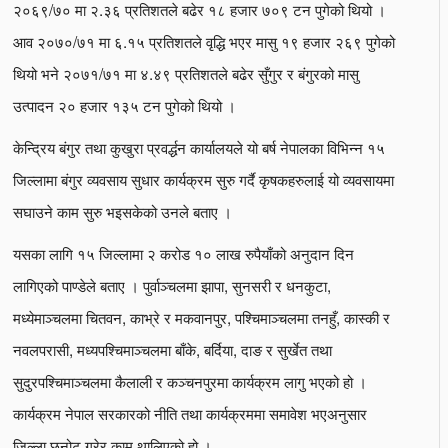
२०६९/७० मा २.३६ प्रतिशतले बढेर १८ हजार ७०९ टन पुगेको थियो ।
आव २०७०/७१ मा ६.१५ प्रतिशतले वृद्धि भएर मासु १९ हजार २६९ पुगेको
थियो भने २०७१/७१ मा ४.४९ प्रतिशतले बढेर सुँगुर र बंगुरको मासु
उत्पादन २० हजार १३५ टन पुगेको थियो ।
केन्द्रिय बंगुर तथा कुखुरा प्रवर्द्धन कार्यालयले यो बर्ष नेपालका विभिन्न १५
जिल्लामा बंगुर व्यवसाय सुधार कार्यक्रम सुरु गर्दै कृषकहरुलाई यो व्यवसायमा
सघाउने काम सुरु भइसकेको उनले बताए ।
यसका लागि १५ जिल्लामा २ करोड १० लाख रुपैयाँको अनुदान दिन
लागिएको पाण्डेले बताए । पुर्वाञ्चलमा झापा, सुनसरी र धनकुटा,
मध्येमाञ्चलमा चितवन, काभ्रे र मकवानपुर, पश्चिमाञ्चलमा तनहुँ, कास्की र
नवलपरासी, मध्यपश्चिमाञ्चलमा बाँके, बर्दिया, दाङ र सुर्खेत तथा
सुदुरपश्चिमाञ्चलमा कैलाली र कञ्चनपुरमा कार्यक्रम लागु भएको हो ।
कार्यक्रम नेपाल सरकारको नीति तथा कार्यक्रममा समावेश भएअनुसार
जिल्ला छनोट गरेर काम थालिएको हो ।