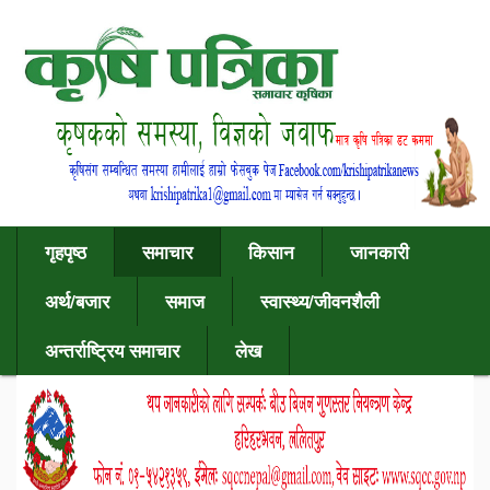
गृहपृष्ठ
समाचार
किसान
जानकारी
अर्थ/बजार
समाज
स्वास्थ्य/जीवनशैली
अन्तर्राष्ट्रिय समाचार
लेख