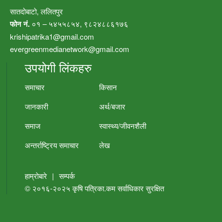
सातदोबाटो, ललितपुर
फोन नं.
०१ – ५४५५८५४, ९८२४८८६१७६
krishipatrika1@gmail.com
evergreenmedianetwork@gmail.com
उपयोगी लिंकहरु
समाचार
किसान
जानकारी
अर्थ/बजार
समाज
स्वास्थ्य/जीवनशैली
अन्तर्राष्ट्रिय समाचार
लेख
हाम्रोबारे
|
सम्पर्क
© २०१६-२०२५
कृषि पत्रिका.कम
सर्वाधिकार सुरक्षित