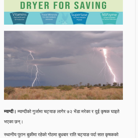
म्याग्दीको गुर्जामा चट्याङ लागेर ७२ भेंडा मरेका र दुई कृषक घाइते
म्याग्दी।
भएका छन्।
स्थानीय पुरान बुकीमा रहेको गोठमा बुधबार राति चट्याङ पर्दा सात कृषकको