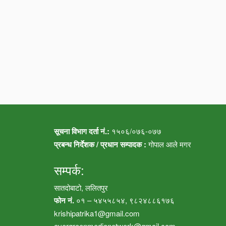
सूचना विभाग दर्ता नं.:
१५०६/०७६-०७७
प्रबन्ध निर्देशक / प्रधान सम्पादक :
गोपाल आले मगर
सम्पर्क:
सातदोबाटो, ललितपुर
फोन नं.
०१ – ५४५५८५४, ९८२४८८६१७६
krishipatrika1@gmail.com
evergreenmedianetwork@gmail.com