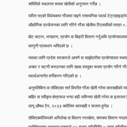
समितिले स्थलगत रूपमा खेतीको अनुगमन गर्नेछ ।
पारित भएको विधेयकमा गाँजामा पाइने रासायनिक पदार्थ टेट्राहाइड्र
औद्योगिक प्रयोजनका लागि गरिने गाँजा खेतीमा टिएचसीको मात्रा ०.
बोट कटान, भण्डारण, प्रयोग वा बिक्री वितरण गर्नुअघि प्रयोगशालामा 
कानुनी प्रावधान थपिएको छ ।
यसका लागि प्रदेश सरकारले आफ्नै वा साझेदारीमा प्रयोगशाला स्थाप
अचार र चटनी बनाउनका लागि खाद्य वस्तुका रूपमा प्रयोग गरिने गा
पदार्थअन्तर्गत वर्गीकरण गरिएको छ ।
अनुमतिबिना वा तोकिएका सर्त विपरीत गाँजा खेती गरेमा कारबाहीको व्
बाहिर वा स्वीकृत क्षेत्रफल भन्दा बढी जमिनमा खेती गरेमा वा इजाजत 
लागू औषध ऐन, २०३३ बमोजिम कारबाही र सजाय हुनेछ ।
तोकिएबमोजिमको अभिलेख वा विवरण नराखेमा, समयमा विवरण नपठाएम
प्रतिवेदनका आधारमा इकाइले ५० हजार रुपैयाँदेखि ५ लाख रुपैयाँसम्