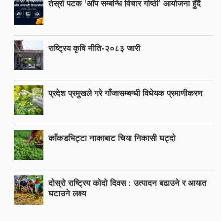
तेस्रो पटक ‘आँप सम्बन्धि विचार गोष्ठी’ आयोजना हुँदैं
राष्ट्रिय कृषि नीति-२०८३ जारी
प्रदेश प्रमुखले गरे गाँजासम्बन्धी विधेयक प्रमाणीकरण
काँकडभिट्टा नाकाबाट चिया निकासी घट्दो
दोस्रो राष्ट्रिय कोदो दिवस : उत्पादन बढाउने र आयात
घटाउने लक्ष्य