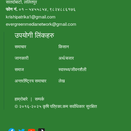
सातदोबाटो, ललितपुर
फोन नं.
०१ – ५४५५८५४, ९८२४८८६१७६
krishipatrika1@gmail.com
evergreenmedianetwork@gmail.com
उपयोगी लिंकहरु
समाचार
किसान
जानकारी
अर्थ/बजार
समाज
स्वास्थ्य/जीवनशैली
अन्तर्राष्ट्रिय समाचार
लेख
हाम्रोबारे
|
सम्पर्क
© २०१६-२०२५
कृषि पत्रिका.कम
सर्वाधिकार सुरक्षित