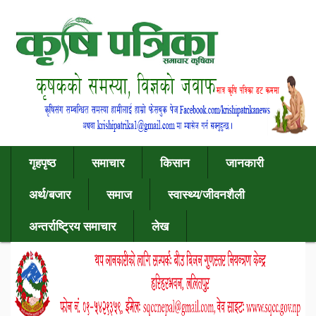
गृहपृष्ठ
समाचार
किसान
जानकारी
अर्थ/बजार
समाज
स्वास्थ्य/जीवनशैली
अन्तर्राष्ट्रिय समाचार
लेख