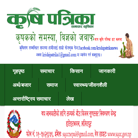
गृहपृष्ठ
समाचार
किसान
जानकारी
अर्थ/बजार
समाज
स्वास्थ्य/जीवनशैली
अन्तर्राष्ट्रिय समाचार
लेख