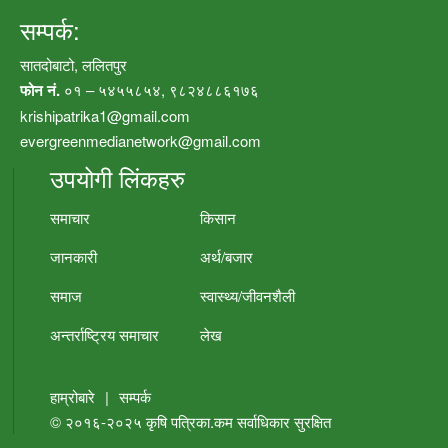
सम्पर्क:
सातदोबाटो, ललितपुर
फोन नं.
०१ – ५४५५८५४, ९८२४८८६१७६
krishipatrika1@gmail.com
evergreenmedianetwork@gmail.com
उपयोगी लिंकहरु
समाचार
किसान
जानकारी
अर्थ/बजार
समाज
स्वास्थ्य/जीवनशैली
अन्तर्राष्ट्रिय समाचार
लेख
हाम्रोबारे
|
सम्पर्क
© २०१६-२०२५
कृषि पत्रिका.कम
सर्वाधिकार सुरक्षित