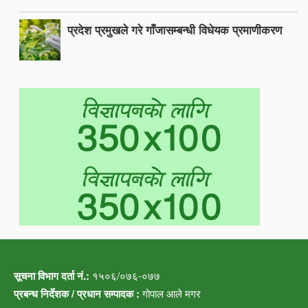
प्रदेश प्रमुखले गरे गाँजासम्बन्धी विधेयक प्रमाणीकरण
सूचना विभाग दर्ता नं.:
१५०६/०७६-०७७
प्रबन्ध निर्देशक / प्रधान सम्पादक :
गोपाल आले मगर