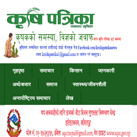
गृहपृष्ठ
समाचार
किसान
जानकारी
अर्थ/बजार
समाज
स्वास्थ्य/जीवनशैली
अन्तर्राष्ट्रिय समाचार
लेख