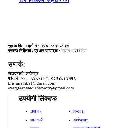
दिगो विकासमा सहकार्य गर्ने
सूचना विभाग दर्ता नं.:
१५०६/०७६-०७७
प्रबन्ध निर्देशक / प्रधान सम्पादक :
गोपाल आले मगर
सम्पर्क:
सातदोबाटो, ललितपुर
फोन नं.
०१ – ५४५५८५४, ९८२४८८६१७६
krishipatrika1@gmail.com
evergreenmedianetwork@gmail.com
उपयोगी लिंकहरु
समाचार
किसान
जानकारी
अर्थ/बजार