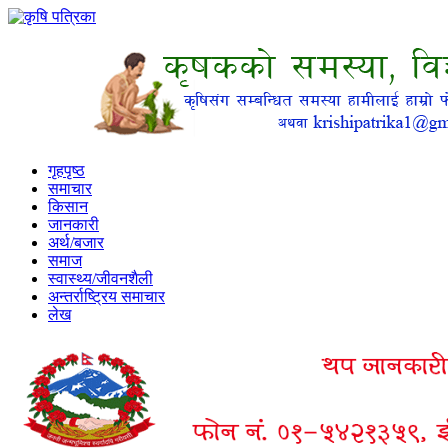
गृहपृष्ठ
समाचार
किसान
जानकारी
अर्थ/बजार
समाज
स्वास्थ्य/जीवनशैली
अन्तर्राष्ट्रिय समाचार
लेख