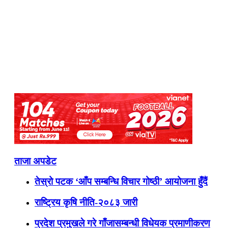
ताजा अपडेट
तेस्रो पटक ‘आँप सम्बन्धि विचार गोष्ठी’ आयोजना हुँदैं
राष्ट्रिय कृषि नीति-२०८३ जारी
प्रदेश प्रमुखले गरे गाँजासम्बन्धी विधेयक प्रमाणीकरण