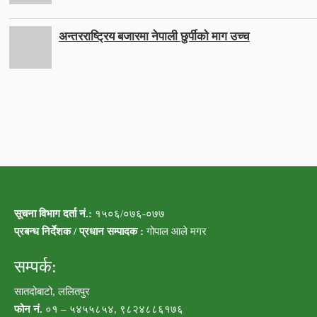
अन्तरराष्ट्रिय बजारमा नेपाली छुर्पीको माग उच्च
सूचना विभाग दर्ता नं.:
१५०६/०७६-०७७
प्रबन्ध निर्देशक / प्रधान सम्पादक :
गोपाल आले मगर
सम्पर्क:
सातदोबाटो, ललितपुर
फोन नं.
०१ – ५४५५८५४, ९८२४८८६१७६