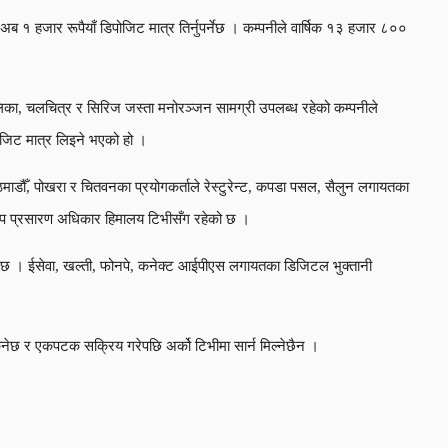
१ हजार रूपैयाँ डिपोजिट मात्र तिर्नुपर्नेछ । कम्पनीले वार्षिक १३ हजार ८००
तालिका, चलचित्र र सिरिज जस्ता मनोरञ्जन सामग्री उपलब्ध रहेको कम्पनीले
ोजिट मात्र लिइने भएको हो ।
माडौँ, पोखरा र चितवनका प्रयोगकर्ताले रेस्टुरेन्ट, कपडा पसल, सैलुन लगायतका
्वकप प्रसारण अधिकार हिमालय टिभीसँग रहेको छ ।
एको छ । ईसेवा, खल्ती, फोनपे, कनेक्ट आईपीएस लगायतका डिजिटल भुक्तानी
िनेछ र एकपटक सक्रिय गरेपछि अर्को टिभीमा सार्न मिल्नेछैन ।