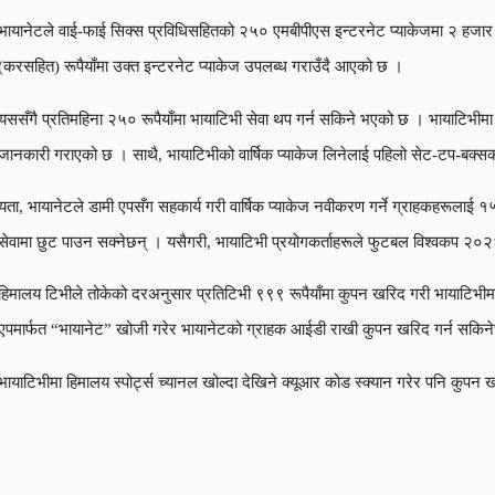
भायानेटले वाई-फाई सिक्स प्रविधिसहितको २५० एमबीपीएस इन्टरनेट प्याकेजमा २ हजार ८
(करसहित) रूपैयाँमा उक्त इन्टरनेट प्याकेज उपलब्ध गराउँदै आएको छ ।
यससँगै प्रतिमहिना २५० रूपैयाँमा भायाटिभी सेवा थप गर्न सकिने भएको छ । भायाटिभीमा 
जानकारी गराएको छ । साथै, भायाटिभीको वार्षिक प्याकेज लिनेलाई पहिलो सेट-टप-बक्स
यता, भायानेटले डामी एपसँग सहकार्य गरी वार्षिक प्याकेज नवीकरण गर्ने ग्राहकहरूलाई 
सेवामा छुट पाउन सक्नेछन् । यसैगरी, भायाटिभी प्रयोगकर्ताहरूले फुटबल विश्वकप २०२
हिमालय टिभीले तोकेको दरअनुसार प्रतिटिभी ९९९ रूपैयाँमा कुपन खरिद गरी भायाटिभीमा
एपमार्फत “भायानेट” खोजी गरेर भायानेटको ग्राहक आईडी राखी कुपन खरिद गर्न सकिन
भायाटिभीमा हिमालय स्पोर्ट्स च्यानल खोल्दा देखिने क्यूआर कोड स्क्यान गरेर पनि कु