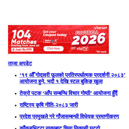
ताजा अपडेट
‘१९ औँ गोदावरी फूलको प्रतिस्पर्धात्मक प्रदर्शनी २०८३’
आयोजना हुने, भदौ १ देखि स्टल बुकिङ खुला
तेस्रो पटक ‘आँप सम्बन्धि विचार गोष्ठी’ आयोजना हुँदैं
राष्ट्रिय कृषि नीति-२०८३ जारी
प्रदेश प्रमुखले गरे गाँजासम्बन्धी विधेयक प्रमाणीकरण
काँकडभिट्टा नाकाबाट चिया निकासी घट्दो