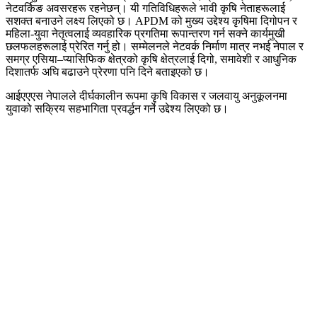
नेटवर्किङ अवसरहरू रहनेछन्। यी गतिविधिहरूले भावी कृषि नेताहरूलाई
सशक्त बनाउने लक्ष्य लिएको छ। APDM को मुख्य उद्देश्य कृषिमा दिगोपन र
महिला-युवा नेतृत्वलाई व्यवहारिक प्रगतिमा रूपान्तरण गर्न सक्ने कार्यमुखी
छलफलहरूलाई प्रेरित गर्नु हो। सम्मेलनले नेटवर्क निर्माण मात्र नभई नेपाल र
समग्र एसिया–प्यासिफिक क्षेत्रको कृषि क्षेत्रलाई दिगो, समावेशी र आधुनिक
दिशातर्फ अघि बढाउने प्रेरणा पनि दिने बताइएको छ।
आईएएएस नेपालले दीर्घकालीन रूपमा कृषि विकास र जलवायु अनुकूलनमा
युवाको सक्रिय सहभागिता प्रवर्द्धन गर्ने उद्देश्य लिएको छ।