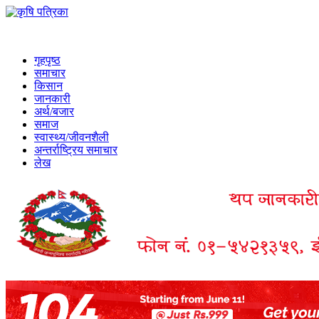
गृहपृष्ठ
समाचार
किसान
जानकारी
अर्थ/बजार
समाज
स्वास्थ्य/जीवनशैली
अन्तर्राष्ट्रिय समाचार
लेख