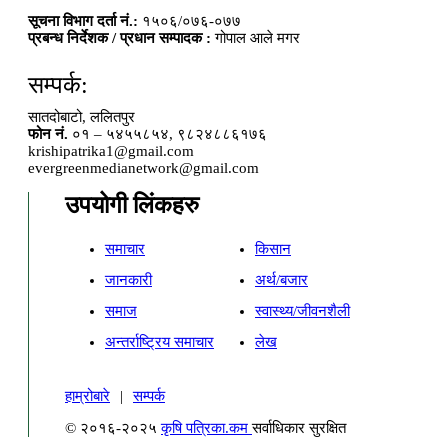
सूचना विभाग दर्ता नं.:
१५०६/०७६-०७७
प्रबन्ध निर्देशक / प्रधान सम्पादक :
गोपाल आले मगर
सम्पर्क:
सातदोबाटो, ललितपुर
फोन नं.
०१ – ५४५५८५४, ९८२४८८६१७६
krishipatrika1@gmail.com
evergreenmedianetwork@gmail.com
उपयोगी लिंकहरु
समाचार
किसान
जानकारी
अर्थ/बजार
समाज
स्वास्थ्य/जीवनशैली
अन्तर्राष्ट्रिय समाचार
लेख
हाम्रोबारे
|
सम्पर्क
© २०१६-२०२५
कृषि पत्रिका.कम
सर्वाधिकार सुरक्षित