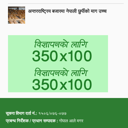
अन्तरराष्ट्रिय बजारमा नेपाली छुर्पीको माग उच्च
सूचना विभाग दर्ता नं.:
१५०६/०७६-०७७
प्रबन्ध निर्देशक / प्रधान सम्पादक :
गोपाल आले मगर