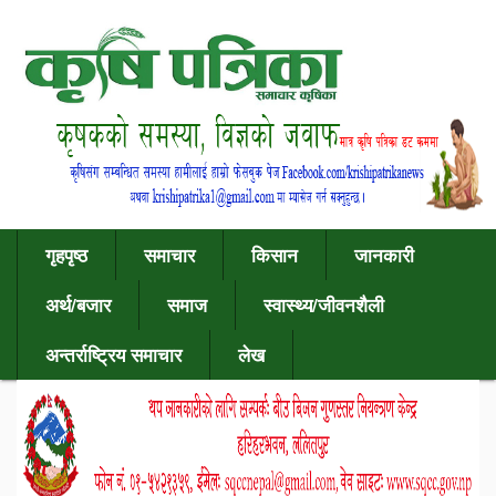
गृहपृष्ठ
समाचार
किसान
जानकारी
अर्थ/बजार
समाज
स्वास्थ्य/जीवनशैली
अन्तर्राष्ट्रिय समाचार
लेख