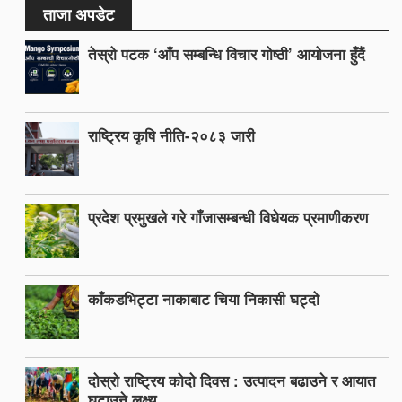
ताजा अपडेट
तेस्रो पटक ‘आँप सम्बन्धि विचार गोष्ठी’ आयोजना हुँदैं
राष्ट्रिय कृषि नीति-२०८३ जारी
प्रदेश प्रमुखले गरे गाँजासम्बन्धी विधेयक प्रमाणीकरण
काँकडभिट्टा नाकाबाट चिया निकासी घट्दो
दोस्रो राष्ट्रिय कोदो दिवस : उत्पादन बढाउने र आयात
घटाउने लक्ष्य