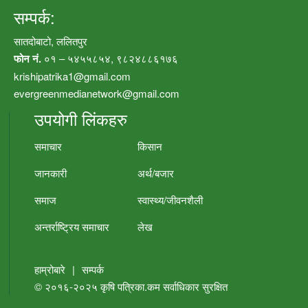
सम्पर्क:
सातदोबाटो, ललितपुर
फोन नं.
०१ – ५४५५८५४, ९८२४८८६१७६
krishipatrika1@gmail.com
evergreenmedianetwork@gmail.com
उपयोगी लिंकहरु
समाचार
किसान
जानकारी
अर्थ/बजार
समाज
स्वास्थ्य/जीवनशैली
अन्तर्राष्ट्रिय समाचार
लेख
हाम्रोबारे
|
सम्पर्क
© २०१६-२०२५
कृषि पत्रिका.कम
सर्वाधिकार सुरक्षित