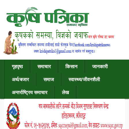
गृहपृष्ठ
समाचार
किसान
जानकारी
अर्थ/बजार
समाज
स्वास्थ्य/जीवनशैली
अन्तर्राष्ट्रिय समाचार
लेख