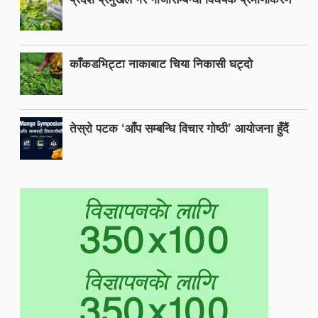
काँकडभिट्टा नाकाबाट चिया निकासी घट्दो
तेस्रो पटक ‘आँप सम्बन्धि विचार गोष्ठी’ आयोजना हुँदैं