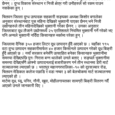
छैनन् । दुग्ध विकास संस्थान र निजी क्षेत्र गरी उनीहरुले सो रकम पाउन
नसकेका हुन् ।
चितवन जिल्ला दुग्ध उत्पादक सहकारी सङ्घका अध्यक्ष किशोर बगालेका
अनुसार संस्थानबाट पुस महिना देखिको भुक्तानी पाएका छैनन् भने निजी
उद्योगहरुले तीन महिनादेखिको भुक्तानी गरेका छैनन् । उनका अनुसार
जिल्लाबाट दूध लैजाने उद्योगमध्ये २५ प्रतिशतले नियमित भुक्तानी गर्ने गरेको भए
पनि अन्यले भुक्तानी नदिँदा किसानहरु मर्कामा परेका हुन् ।
जिल्लामा दैनिक ३५० हजार लिटर दूध उत्पादन हुँदै आएको छ । यहाँका ११५
वटा दुग्ध उत्पादन सहकारीमार्फत ४० हजार किसानले उत्पादन गरेको दूध बिक्री
हुँदै आएको छ । नयाँ सरकार बनेसँगै उत्साहित बनेका किसानहरु भुक्तानीमा
समस्या देखिएपछि पुनः निरास बन्न थालेको उनले बताए । सङ्घले भुक्तानीमा
समस्या देखिएसँगै आफ्नो उत्पादनलाई बजारीकरण गर्न तीन स्थानमा डेरी मार्ट
सञ्चालनमा ल्याएको छ । भरतपुर महानगरपालिका–१० को दूरसञ्चार रोड,
चितवन मेडिकल कलेज पछाडि र वडा नम्बर ३ को बेलचोकमा मार्ट सञ्चालनमा
ल्याएको हो ।
मार्टमा दूध, घ्यू, पनिर, नौनी, खुवा, मोहीलगायतका सामग्री बिक्री वितरण गर्दै
आएको उनले जानकारी दिए ।