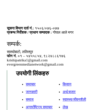
सूचना विभाग दर्ता नं.:
१५०६/०७६-०७७
प्रबन्ध निर्देशक / प्रधान सम्पादक :
गोपाल आले मगर
सम्पर्क:
सातदोबाटो, ललितपुर
फोन नं.
०१ – ५४५५८५४, ९८२४८८६१७६
krishipatrika1@gmail.com
evergreenmedianetwork@gmail.com
उपयोगी लिंकहरु
समाचार
किसान
जानकारी
अर्थ/बजार
समाज
स्वास्थ्य/जीवनशैली
अन्तर्राष्ट्रिय समाचार
लेख