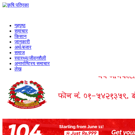
गृहपृष्ठ
समाचार
किसान
जानकारी
अर्थ/बजार
समाज
स्वास्थ्य/जीवनशैली
अन्तर्राष्ट्रिय समाचार
लेख