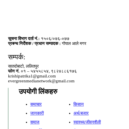
सूचना विभाग दर्ता नं.:
१५०६/०७६-०७७
प्रबन्ध निर्देशक / प्रधान सम्पादक :
गोपाल आले मगर
सम्पर्क:
सातदोबाटो, ललितपुर
फोन नं.
०१ – ५४५५८५४, ९८२४८८६१७६
krishipatrika1@gmail.com
evergreenmedianetwork@gmail.com
उपयोगी लिंकहरु
समाचार
किसान
जानकारी
अर्थ/बजार
समाज
स्वास्थ्य/जीवनशैली