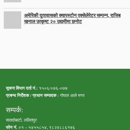
अमेरिकी दूतावासको क्यापस्टोन एक्सेलेरेटर सम्पन्न, राजिब
खनाल उत्कृष्ट २० उद्यमीमा छनोट
सूचना विभाग दर्ता नं.:
१५०६/०७६-०७७
प्रबन्ध निर्देशक / प्रधान सम्पादक :
गोपाल आले मगर
सम्पर्क:
सातदोबाटो, ललितपुर
फोन नं.
०१ – ५४५५८५४, ९८२४८८६१७६