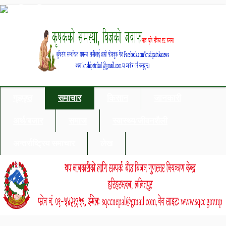
गृहपृष्ठ
समाचार
किसान
जानकारी
अर्थ/बजार
समाज
स्वास्थ्य/जीवनशैली
अन्तर्राष्ट्रिय समाचार
लेख