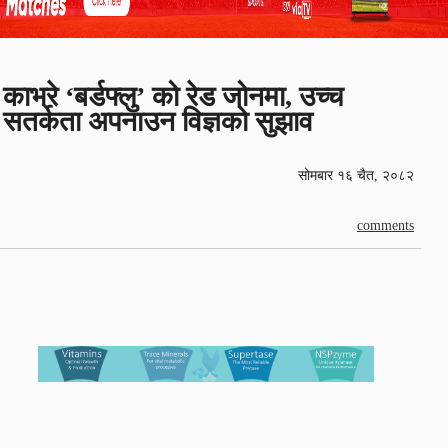
काभ्रे ‘बर्डफ्लु’ को रेड जोनमा, उच्च
सतर्कता अपनाउन विज्ञको सुझाव
सोमबार १६ चैत, २०८२
comments