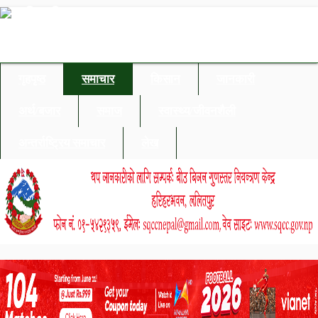
गृहपृष्ठ
समाचार
किसान
जानकारी
अर्थ/बजार
समाज
स्वास्थ्य/जीवनशैली
अन्तर्राष्ट्रिय समाचार
लेख