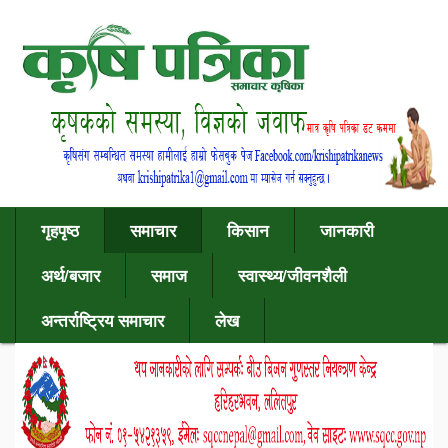
गृहपृष्ठ
समाचार
किसान
जानकारी
अर्थ/बजार
समाज
स्वास्थ्य/जीवनशैली
अन्तर्राष्ट्रिय समाचार
लेख