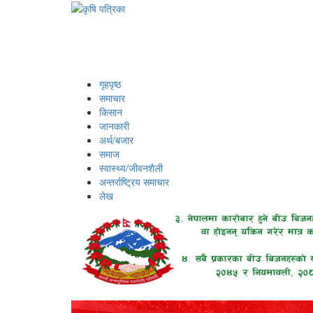
गृहपृष्ठ
समाचार
किसान
जानकारी
अर्थ/बजार
समाज
स्वास्थ्य/जीवनशैली
अन्तर्राष्ट्रिय समाचार
लेख