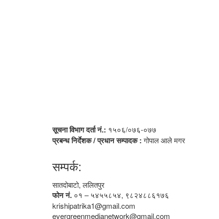
सूचना विभाग दर्ता नं.:
१५०६/०७६-०७७
प्रबन्ध निर्देशक / प्रधान सम्पादक :
गोपाल आले मगर
सम्पर्क:
सातदोबाटो, ललितपुर
फोन नं.
०१ – ५४५५८५४, ९८२४८८६१७६
krishipatrika1@gmail.com
evergreenmedianetwork@gmail.com