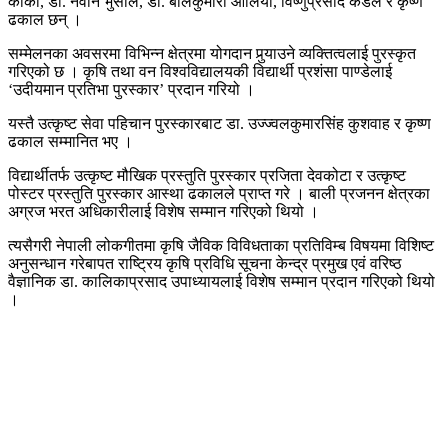
कार्की, डा. नवीन भुसाल, डा. बालकुमारी ओलिया, विष्णुप्रसाद कँडेल र कृष्ण
ढकाल छन् ।
सम्मेलनका अवसरमा विभिन्न क्षेत्रमा योगदान पुर्‍याउने व्यक्तित्वलाई पुरस्कृत
गरिएको छ । कृषि तथा वन विश्वविद्यालयकी विद्यार्थी प्रशंसा पाण्डेलाई
‘उदीयमान प्रतिभा पुरस्कार’ प्रदान गरियो ।
यस्तै उत्कृष्ट सेवा पहिचान पुरस्कारबाट डा. उज्ज्वलकुमारसिंह कुशवाह र कृष्ण
ढकाल सम्मानित भए ।
विद्यार्थीतर्फ उत्कृष्ट मौखिक प्रस्तुति पुरस्कार प्रजिता देवकोटा र उत्कृष्ट
पोस्टर प्रस्तुति पुरस्कार आस्था ढकालले प्राप्त गरे । बाली प्रजनन क्षेत्रका
अग्रज भरत अधिकारीलाई विशेष सम्मान गरिएको थियो ।
त्यसैगरी नेपाली लोकगीतमा कृषि जैविक विविधताका प्रतिविम्ब विषयमा विशिष्ट
अनुसन्धान गरेबापत राष्ट्रिय कृषि प्रविधि सूचना केन्द्र प्रमुख एवं वरिष्ठ
वैज्ञानिक डा. कालिकाप्रसाद उपाध्यायलाई विशेष सम्मान प्रदान गरिएको थियो
।