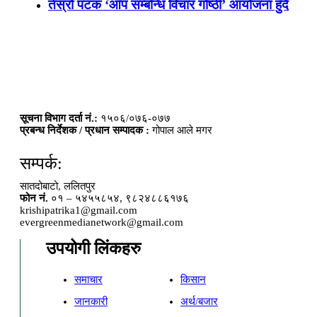
तेस्रो पटक ‘आँप सम्बन्धि विचार गोष्ठी’ आयोजना हुँदैं
सूचना विभाग दर्ता नं.:
१५०६/०७६-०७७
प्रबन्ध निर्देशक / प्रधान सम्पादक :
गोपाल आले मगर
सम्पर्क:
सातदोबाटो, ललितपुर
फोन नं.
०१ – ५४५५८५४, ९८२४८८६१७६
krishipatrika1@gmail.com
evergreenmedianetwork@gmail.com
उपयोगी लिंकहरु
समाचार
किसान
जानकारी
अर्थ/बजार