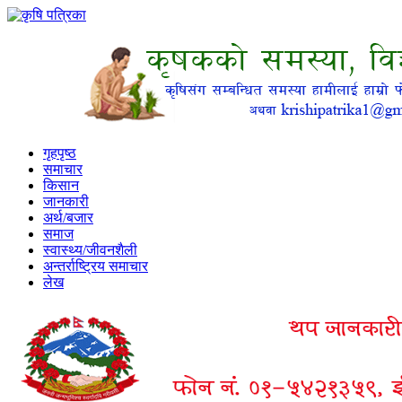
गृहपृष्ठ
समाचार
किसान
जानकारी
अर्थ/बजार
समाज
स्वास्थ्य/जीवनशैली
अन्तर्राष्ट्रिय समाचार
लेख