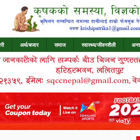
री
अर्थ/बजार
समाज
स्वास्थ्य/जीवनशैली
अन्त