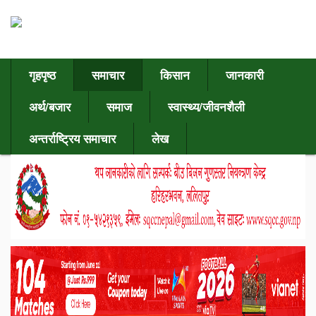
गृहपृष्ठ
समाचार
किसान
जानकारी
अर्थ/बजार
समाज
स्वास्थ्य/जीवनशैली
अन्तर्राष्ट्रिय समाचार
लेख