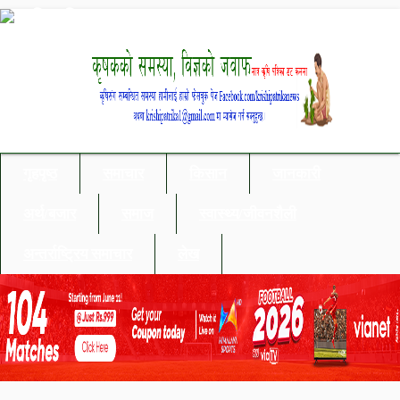
गृहपृष्ठ
समाचार
किसान
जानकारी
अर्थ/बजार
समाज
स्वास्थ्य/जीवनशैली
अन्तर्राष्ट्रिय समाचार
लेख