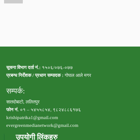
सूचना विभाग दर्ता नं.:
१५०६/०७६-०७७
प्रबन्ध निर्देशक / प्रधान सम्पादक :
गोपाल आले मगर
सम्पर्क:
सातदोबाटो, ललितपुर
फोन नं.
०१ – ५४५५८५४, ९८२४८८६१७६
krishipatrika1@gmail.com
evergreenmedianetwork@gmail.com
उपयोगी लिंकहरु