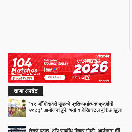
ताजा अपडेट
‘१९ औँ गोदावरी फूलको प्रतिस्पर्धात्मक प्रदर्शनी
२०८३’ आयोजना हुने, भदौ १ देखि स्टल बुकिङ खुला
तेस्रो पटक ‘आँप सम्बन्धि विचार गोष्ठी’ आयोजना हुँदैं