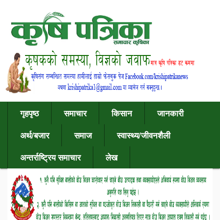
गृहपृष्ठ
समाचार
किसान
जानकारी
अर्थ/बजार
समाज
स्वास्थ्य/जीवनशैली
अन्तर्राष्ट्रिय समाचार
लेख