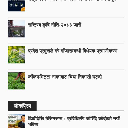
राष्ट्रिय कृषि नीति-२०८३ जारी
प्रदेश प्रमुखले गरे गाँजासम्बन्धी विधेयक प्रमाणीकरण
काँकडभिट्टा नाकाबाट चिया निकासी घट्दो
लोकप्रिय
ढिकीदेखि मेसिनसम्म : प्रविधिसँग जोडिँदै कोदोको नयाँ
भविष्य