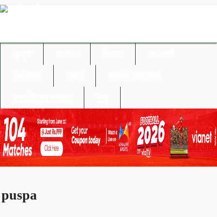
गृहपृष्ठ
समाचार
किसान
जानकारी
अर्थ/बजार
समाज
स्वास्थ्य/जीवनशैली
अन्तर्राष्ट्रिय समाचार
लेख
puspa