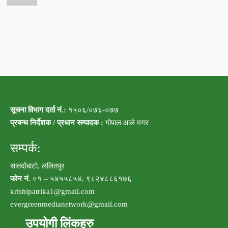
सूचना विभाग दर्ता नं.:
१५०६/०७६-०७७
प्रबन्ध निर्देशक / प्रधान सम्पादक :
गोपाल आले मगर
सम्पर्क:
सातदोबाटो, ललितपुर
फोन नं.
०१ – ५४५५८५४, ९८२४८८६१७६
krishipatrika1@gmail.com
evergreenmedianetwork@gmail.com
उपयोगी लिंकहरु