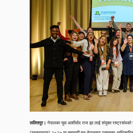
नेपालका युवा आशीर्वाद राज झा लाई संयुक्त राष्ट्रसंघको
ललितपुर।
(डब्लुएफएफ) २०२५ मा सहभागी हुन नेपालबाट एकमात्र आधिकारिक न