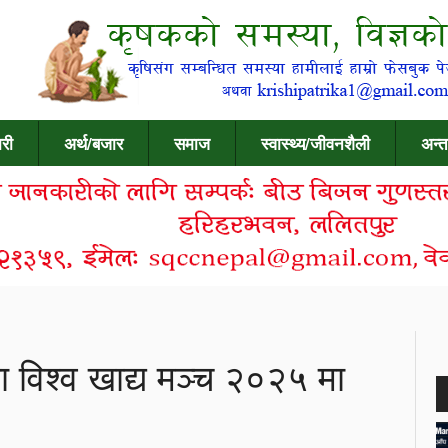
री
अर्थ/बजार
समाज
स्वास्थ्य/जीवनशैली
अन्त
झा विश्व खाद्य मञ्च २०२५ मा