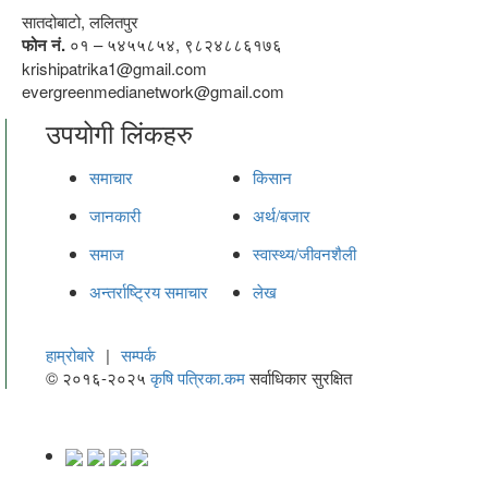
सातदोबाटो, ललितपुर
फोन नं.
०१ – ५४५५८५४, ९८२४८८६१७६
krishipatrika1@gmail.com
evergreenmedianetwork@gmail.com
उपयोगी लिंकहरु
समाचार
किसान
जानकारी
अर्थ/बजार
समाज
स्वास्थ्य/जीवनशैली
अन्तर्राष्ट्रिय समाचार
लेख
हाम्रोबारे
|
सम्पर्क
© २०१६-२०२५
कृषि पत्रिका.कम
सर्वाधिकार सुरक्षित