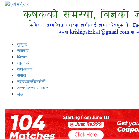
गृहपृष्ठ
समाचार
किसान
जानकारी
अर्थ/बजार
समाज
स्वास्थ्य/जीवनशैली
अन्तर्राष्ट्रिय समाचार
लेख