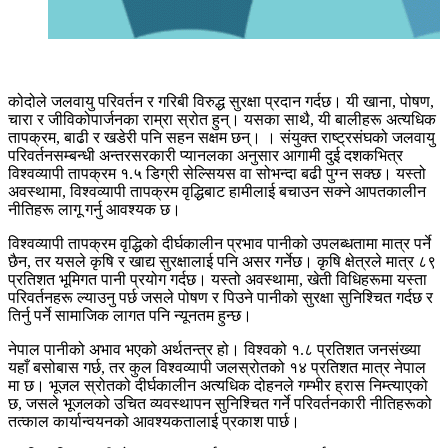
कोदोले जलवायु परिवर्तन र गरिबी विरुद्ध सुरक्षा प्रदान गर्दछ। यी खाना, पोषण,
चारा र जीविकोपार्जनका राम्रा स्रोत हुन्। यसका साथै, यी बालीहरू अत्यधिक
तापक्रम, बाढी र खडेरी पनि सहन सक्षम छन्। । संयुक्त राष्ट्रसंघको जलवायु
परिवर्तनसम्बन्धी अन्तरसरकारी प्यानलका अनुसार आगामी दुई दशकभित्र
विश्वव्यापी तापक्रम १.५ डिग्री सेल्सियस वा सोभन्दा बढी पुग्न सक्छ। यस्तो
अवस्थामा, विश्वव्यापी तापक्रम वृद्धिबाट हामीलाई बचाउन सक्ने आपतकालीन
नीतिहरू लागू गर्नु आवश्यक छ।
विश्वव्यापी तापक्रम वृद्धिको दीर्घकालीन प्रभाव पानीको उपलब्धतामा मात्र पर्ने
छैन, तर यसले कृषि र खाद्य सुरक्षालाई पनि असर गर्नेछ। कृषि क्षेत्रले मात्र ८९
प्रतिशत भूमिगत पानी प्रयोग गर्दछ। यस्तो अवस्थामा, खेती विधिहरूमा यस्ता
परिवर्तनहरू ल्याउनु पर्छ जसले पोषण र पिउने पानीको सुरक्षा सुनिश्चित गर्दछ र
तिर्नु पर्ने सामाजिक लागत पनि न्यूनतम हुन्छ।
नेपाल पानीको अभाव भएको अर्थतन्त्र हो। विश्वको १.८ प्रतिशत जनसंख्या
यहाँ बसोबास गर्छ, तर कुल विश्वव्यापी जलस्रोतको १४ प्रतिशत मात्र नेपाल
मा छ। भूजल स्रोतको दीर्घकालीन अत्यधिक दोहनले गम्भीर ह्रास निम्त्याएको
छ, जसले भूजलको उचित व्यवस्थापन सुनिश्चित गर्ने परिवर्तनकारी नीतिहरूको
तत्काल कार्यान्वयनको आवश्यकतालाई प्रकाश पार्छ।