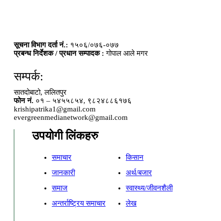
सूचना विभाग दर्ता नं.:
१५०६/०७६-०७७
प्रबन्ध निर्देशक / प्रधान सम्पादक :
गोपाल आले मगर
सम्पर्क:
सातदोबाटो, ललितपुर
फोन नं.
०१ – ५४५५८५४, ९८२४८८६१७६
krishipatrika1@gmail.com
evergreenmedianetwork@gmail.com
उपयोगी लिंकहरु
समाचार
किसान
जानकारी
अर्थ/बजार
समाज
स्वास्थ्य/जीवनशैली
अन्तर्राष्ट्रिय समाचार
लेख