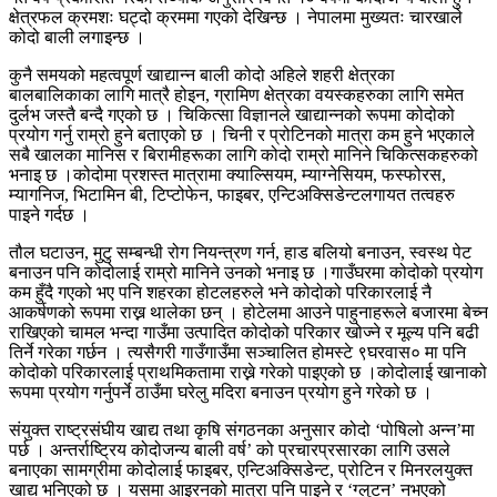
क्षेत्रफल क्रमशः घट्दो क्रममा गएको देखिन्छ । नेपालमा मुख्यतः चारखाले
कोदो बाली लगाइन्छ ।
कुनै समयको महत्वपूर्ण खाद्यान्न बाली कोदो अहिले शहरी क्षेत्रका
बालबालिकाका लागि मात्रै होइन, ग्रामिण क्षेत्रका वयस्कहरुका लागि समेत
दुर्लभ जस्तै बन्दै गएको छ । चिकित्सा विज्ञानले खाद्यान्नको रूपमा कोदोको
प्रयोग गर्नु राम्रो हुने बताएको छ । चिनी र प्रोटिनको मात्रा कम हुने भएकाले
सबै खालका मानिस र बिरामीहरूका लागि कोदो राम्रो मानिने चिकित्सकहरुको
भनाइ छ ।कोदोमा प्रशस्त मात्रामा क्याल्सियम, म्याग्नेसियम, फस्फोरस,
म्यागनिज, भिटामिन बी, टिप्टोफेन, फाइबर, एन्टिअक्सिडेन्टलगायत तत्वहरु
पाइने गर्दछ ।
तौल घटाउन, मुटु सम्बन्धी रोग नियन्त्रण गर्न, हाड बलियो बनाउन, स्वस्थ पेट
बनाउन पनि कोदोलाई राम्रो मानिने उनको भनाइ छ ।गाउँघरमा कोदोको प्रयोग
कम हुँदै गएको भए पनि शहरका होटलहरुले भने कोदोको परिकारलाई नै
आकर्षणको रूपमा राख्न थालेका छन् । होटेलमा आउने पाहुनाहरूले बजारमा बेच्न
राखिएको चामल भन्दा गाउँमा उत्पादित कोदोको परिकार खोज्ने र मूल्य पनि बढी
तिर्ने गरेका गर्छन । त्यसैगरी गाउँगाउँमा सञ्चालित होमस्टे ९घरवास० मा पनि
कोदोको परिकारलाई प्राथमिकतामा राख्ने गरेको पाइएको छ ।कोदोलाई खानाको
रूपमा प्रयोग गर्नुपर्ने ठाउँमा घरेलु मदिरा बनाउन प्रयोग हुने गरेको छ ।
संयुक्त राष्ट्रसंघीय खाद्य तथा कृषि संगठनका अनुसार कोदो ‘पोषिलो अन्न’मा
पर्छ । अन्तर्राष्ट्रिय कोदोजन्य बाली वर्ष’ को प्रचारप्रसारका लागि उसले
बनाएका सामग्रीमा कोदोलाई फाइबर, एन्टिअक्सिडेन्ट, प्रोटिन र मिनरलयुक्त
खाद्य भनिएको छ । यसमा आइरनको मात्रा पनि पाइने र ‘ग्लुटन’ नभएको