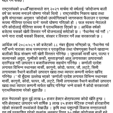
मद्दत गर्न सक्छ।
राष्ट्रसंघको ७५औँ महासभाले सन् २०२१ मार्चमा यो वर्षलाई ‘कोदोजन्य बाली
वर्ष’का रूपमा मनाउने घोषणा गरेको थियो । राष्ट्रसंघीय निकाय खाद्य तथा
कृषि संगठनका अनुसार ‘कोदोको उपयोगिताबारे जागरुकता फैलाउन र प्रत्यक्ष
रूपमा नीतिगत प्रभाव पार्न’ यस्तो घोषणा गरिएको हो । फल स्वरूप नेपालले
पनि कोदोलाई नीतिगत रूपमा नै प्राथमिकता दिएको छ । आर्थिक वर्षको
बजेटमा यसको खेती विस्तार गर्ने योजनालाई समेटेको छ । ‘रैथानेमा गर्व गरौं ।’
भन्ने नारा राख्दै यसको विकास, संरक्षर र विस्तार गर्ने लक्ष सरकारको छ ।
आर्थिक वर्ष २०८०/०८१ को बजेटको ८८ नंबर बुँदामा भनिएको छ, ‘रैथानेमा गर्व
गरौँ भन्ने नाराका साथ परम्परागत र प्राकृतिक तथा पोषणयुक्त रैथाने खाद्यान्न
बालीको बिऊ संरक्षण गरी खेती विस्तार गरिनेछ । जुम्लाको मार्सी धान, पाल्पा र
सल्यानको अदुवा, गुल्मीको कफी, मुस्ताङ्गको आलु लगायतका उत्पादनको
व्राण्डिङ गरी उत्पादन र बजारीकरणमा सहयोग गरिनेछ । कर्णाली प्रदेश
लगायत विभिन्न स्थानका मार्सी, कागुनो, कोदो, फापर, जौ, लट्टे, सिमी
लगायतका रैथाने बालीको उत्पादन खाद्य तथा व्यापार कम्पनी मार्फत खरिद
गरिनेछ ।’ यो बुँदामा उल्लेख भएको ‘कर्णाली प्रदेश लगायत विभिन्न स्थानका
मार्सी, कागुनो, कोदो, फापर, जौ, लट्टे, सिमी लगायतका रैथाने बालीको उत्पादन
खाद्य तथा व्यापार कम्पनी मार्फत खरिद गरिनेछ’ भन्ने वाक्ले नै कोदो सरकारको
प्राथमिकतामा परेको बुझाउँछ ।
हाल नेपालको कुल दुई लाख ६० हजार हेक्टर क्षेत्रफलमा कोदो खेति हुन्छ ।
यति क्षेत्रबाट उत्पादन भने वार्षिक ३ लाख २५ हजार मेट्रिक टनको हाराहारीमा
रहेको सरकारी तथ्यांकले देखाउँछ । कृषि तथा पशुपन्छी विकास मन्त्रालयले
गत वर्ष प्रकाशित गरेको तथ्यांक अनुसार विगत १० वर्षमा कोदोजन्य बाली हुने