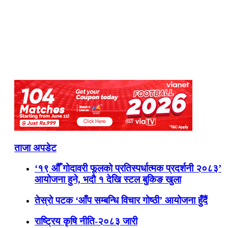
ताजा अपडेट
‘१९ औँ गोदावरी फूलको प्रतिस्पर्धात्मक प्रदर्शनी २०८३’
आयोजना हुने, भदौ १ देखि स्टल बुकिङ खुला
तेस्रो पटक ‘आँप सम्बन्धि विचार गोष्ठी’ आयोजना हुँदैं
राष्ट्रिय कृषि नीति-२०८३ जारी