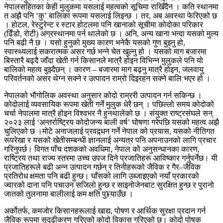
नेपालसहितका केही मुलुकमा यसलाई महत्वको सूचिमा राखिँदैन । कति स्थानमा
त अझै पनि ‘कु’ बालिका रूपमा यसलाई लिइन्छ । तर, अब अवस्था फेरिएको छ
। होटल, रेस्टुरेन्ट र स्टार होटलमा पनि खानाको सूचीमा कोदोका परिकार
(ढिँडो, रोटी) अग्रस्थानमा पर्न थालेको छ । अनि, अन्य खाना भन्दा यसको मुल्य
पनि बढी नै छ । यसो हुनुको मुख्य कारण भनेकै यसको गुण बुझ्नु हो,
स्वास्थ्यलाई सकरात्मक असर गर्छ भन्ने चेत खुल्नु हो । यसको माग बजारमा
बिस्तारै बढ्दै जाँदा खेती गर्न किसानले मात्रै होइन विभिन्न मुलुकले पनि यो
बालिको महत्व बुझ्दैछन् । कारण – बजारमा माग बढ्नु मात्रै होइन, जलवायु
परिवर्तनको असर थेग्न सक्ने र उत्पादन राम्रो दिइरहन सक्ने बालि भएर हो ।
नेपालको भौगोलिक अवस्था अनुसार कोदो राम्ररी उत्पादन गर्न सकिन्छ ।
कोदोलाई व्यवसायिक रूपमा खेती गर्ने मुलुक धेरै छन् । पछिल्लो समय कोदोको
चर्चा नेपालमा मात्रै होइन विश्वभर नै हुनथालेको छ । संयुक्त राष्ट्रसंघले सन्
२०२३ लाई ‘अन्तर्राष्ट्रिय कोदोजन्य बाली वर्ष’ घोषणा गरेपछि यसको महत्व अझै
चुलिएको छ ।मोटे अनाजलाई प्रवद्र्धन गर्ने नेपाल को प्रयास, यसको नीतिगत
रूपरेखा र यसको खेतीसम्बन्धी ज्ञानलाई अन्यत्र पनि अपनाउनको लागि प्रचार
गरिनुपर्छ। विगत पाँच दशकको अवधिमा, नेपाल को अनुसन्धानका कारण,
राष्ट्रिय तथा राज्य स्तरमा उच्च उपज दिने प्रजातिहरू आविष्कार गर्नुपर्नेछ। यी
प्रजातिहरूले बढी अन्न उत्पादन गर्छन् र तिनीहरूको जैविक र गैर–जैविक
प्रतिरोध क्षमता पनि बढी हुन्छ। घाँसको लागि उब्जाइएको नयाँ प्रकारको
ज्वारको दाना पनि पचाउन सजिलो हुन्छ र साइनोजेनबाट सुरक्षित हुन्छ र पुरानो
जातको तुलनामा बालीलाई कम क्षति पु¥याउँछ ।
अर्कोतर्फ, कमजोर किसानहरूलाई खाद्य, पोषण र आर्थिक सुरक्षा प्रदान गर्न
जैविक रूपमा सुदृढीकरण गरिएको कोदो विकास गरिएको छ। कोदो पोषक