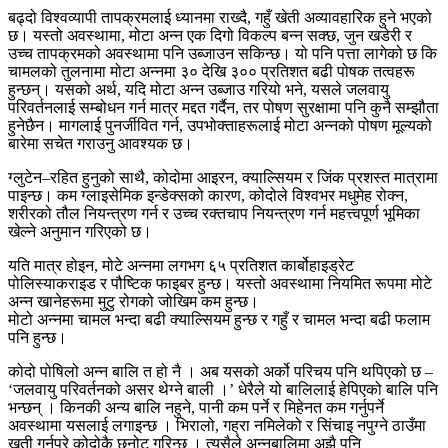
बढ्दो विश्वव्यापी तापक्रमलाई ध्यानमा राख्दै, गहुँ खेती अव्यावहारिक हुने भएको
छ। यस्तो अवस्थामा, मोटा अन्न एक दिगो विकल्प बन्न सक्छ, जुन खडेरी र
उच्च तापक्रमको अवस्थामा पनि उब्जाउन सकिन्छ। यो पनि पत्ता लागेको छ कि
चामलको तुलनामा मोटा अन्नमा ३० देखि ३०० प्रतिशत बढी पोषक तत्वहरू
हुन्छन्। यसको अर्थ, यदि मोटा अन्न उब्जाउ गरियो भने, यसले जलवायु
परिवर्तनलाई सम्बोधन गर्न मात्र मद्दत गर्दैन, तर पोषण सुरक्षामा पनि कुनै सम्झौता
हुनेछैन। मागलाई पुनर्जीवित गर्न, उपभोक्ताहरूलाई मोटा अन्नको पोषण मूल्यको
बारेमा सचेत गराउनु आवश्यक छ।
ग्लुटेन–रहित हुनुको साथै, कोदोमा आइरन, क्याल्सियम र जिंक प्रशस्त मात्रामा
पाइन्छ। कम ग्लाइसेमिक इन्डेक्सको कारण, कोदोले विश्वभर मधुमेह रोक्न,
शरीरको तौल नियन्त्रण गर्न र उच्च रक्तचाप नियन्त्रण गर्न महत्त्वपूर्ण भूमिका
खेल्ने अनुमान गरिएको छ।
यति मात्र होइन, मोटे अन्नमा लगभग ६५ प्रतिशत कार्बोहाइड्रेट
पोलिस्याकराइड र पौष्टिक फाइबर हुन्छ। यस्तो अवस्थामा नियमित रूपमा मोटे
अन्न खानेहरूमा मुटु रोगको जोखिम कम हुन्छ।
मोटो अन्नमा चामल भन्दा बढी क्याल्सियम हुन्छ र गहुँ र चामल भन्दा बढी फलाम
पनि हुन्छ।
कोदो पोषिलो अन्न बालि त हो नै । अब यसको अर्को परिचय पनि थपिएको छ –
‘जलवायु परिवर्तनको असर थेग्ने बाली ।’ धेरैले यो बालिलाई हेपिएको बालि पनि
भन्छन् । किनकी अन्य बालि नहुने, पानी कम पर्ने र मिहेनत कम गर्नुपर्ने
अवस्थामा यसलाई लगाइन्छ । भिरालो, गह्रा नमिलेको र सिंचाइ नपुग्ने ठाउँमा
खती गर्नुपरे कोदोकै छनोट गरिन्छ । त्यसैले अन्नबालिमा अझै पनि