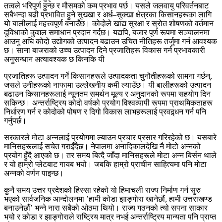
तत्वले भरिपूर्ण हुन्छ र मौसमको कम प्रभाव पर्छ। यसले जलवायु परिवर्तनबाट
सबैभन्दा बढी प्रभावित हुने सुख्खा र अर्ध–सुक्खा क्षेत्रका किसानहरूका लागि
यो बालीलाई महत्त्वपूर्ण बनाउँछ। कोदोले खाद्य सुरक्षा र स्रोत शोषणको वर्तमान
दुविधाको कुशल समाधान प्रदान गर्दछ। यद्यपि, बजार पूर्ण रूपमा सञ्चालनमा
आउनु अघि कोदो उद्योगको उत्पादन बढाउन उचित नीतिहरू तर्जुमा गर्न आवश्यक
छ। साना बाजराको उच्च उत्पादन दिने प्रजातिहरू विकास गर्न प्रभावकारी
अनुसन्धान अत्यावश्यक छ किनकि यी
प्रजातिहरू उत्पादन गर्ने किसानहरूले उत्पादकता चुनौतीहरूको सामना गर्छन्,
जसले उनीहरूको नाफामा उल्लेखनीय कमी ल्याउँछ। यी बालीहरूको उत्पादन
बढाउन किसानहरूलाई न्यूनतम समर्थन मूल्य र अनुदानको रूपमा सहयोग दिन
सकिन्छ। अन्तर्राष्ट्रिय कोदो वर्षको प्रयोग विश्वव्यापी रूपमा प्राथमिकताहरू
निर्धारण गर्न र कोदोको पोषण र दिगो विकास लाभहरूलाई प्रवद्र्धन गर्न पनि
गर्नुपर्छ।
सरकारले मोटा अन्नलाई प्रयोगमा ल्याउन प्रचार प्रसार गरिरहेको छ। यसबारे
मानिसहरूलाई सचेत गराइँदैछ। नेपालमा अनादिकालदेखि नै मोटो अन्नको
प्रयोग हुँदै आएको छ। तर समय बित्दै जाँदा मानिसहरूले मोटा अन्न बिर्सन थाले
र यो हाम्रो प्लेटबाट गायब भयो। जबकि हाम्रो प्राचीन साहित्यमा पनि मोटा
अन्नको वर्णन पाइन्छ।
कुनै समय उत्तर प्रदेशको हिस्सा रहेको यो हिमाचली राज्य निर्माण गर्न सुरु
भएको सार्वजनिक आन्दोलनमा ’हामी कोडा झाङ्गोरा खानेछौं, हामी उत्तराखण्ड
बनाउनेछौं’ भन्ने नारा सबैको ओठमा थियो। राज्य गठनको त्यो सपना साकार
भयो र कोडा र झाङ्गोराले राष्ट्रिय मात्र नभई अन्तर्राष्ट्रिय मान्यता पनि प्राप्त