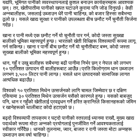
यद्यपि, भूमिगत पानीको व्यवस्थापनलाई कुशल बनाउन कार्यक्रमहरू आवश्यक
छन्। तर, खेतीपातीमा पानीको खपत घटाउने कुरामा पनि जोड दिनुपर्छ। केही
अन्नबालीहरू, जसलाई उब्जाउन धेरै पानी चाहिन्छ, को बजार हिस्सा सबैभन्दा
ठूलो छ। यसले खाद्य सुरक्षा र पानीको उपलब्धता बीच छनौट गर्ने चुनौती सिर्जना
गर्दछ।
खाना र पानी मध्ये एक छनौट गर्ने यो चुनौती पार गर्न, कोदो जस्ता सुख्खा
बालीको भूमिका महत्त्वपूर्ण हुन्छ। भारतको खेती विधिहरू विश्वव्यापी रूपमा लागू
गर्न सकिन्छ। खाना र पानी बीच छनौट गर्ने यो चुनौतीबाट बच्न, कोदो जस्ता
सुख्खा बालीको भूमिका महत्त्वपूर्ण हुन्छ।
धान, गहुँ र उखु बालीहरू सबैभन्दा बढी पानीमा निर्भर छन् र नेपाल को लगभग
९० प्रतिशत उत्पादन यी बालीहरूबाट आउँछ।प्रति किलोग्राम धान उब्जाउन
लगभग ३,५०० लिटर पानी लाग्छ। यसले धान उत्पादनको सामाजिक लागत
अत्यधिक बढाउँछ।
विश्वको १० प्रतिशत मिथेन उत्सर्जनको लागि चामल जिम्मेवार छ र दक्षिण
एसियामा ३० प्रतिशत मिथेन उत्सर्जन यसैको कारणले हुन्छ। यसको बाबजुद
पनि, धान र गहुँको खेतीलाई प्रवद्र्धन गर्नेे हरित क्रान्तिले किसानहरूको जमिन
र खानेहरूको थालीबाट कोदो हटाएको छ।
बढ्दो विश्वव्यापी तापक्रम र घट्दो पानीको स्तरलाई ध्यानमा राख्दै, मुख्य खाद्य
पदार्थको रूपमा मोटा अन्नको प्रयोगलाई पुनर्जीवित गर्ने आवश्यकतालाई
स्वीकार गरिँदैछ। धानको तुलनामा, ज्वार, बाजरा र रागी जस्ता मोटा अन्नहरू
उब्जाउन कम वर्षा चाहिन्छ।