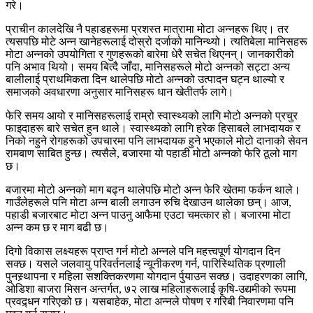
गरे।
प्राचीन कालदेखि नै पहाडहरूमा प्रशस्त मात्रामा मोटा अन्नहरू थिए। तर
त्यसपछि मोटे अन्न खानेहरूलाई दोस्रो दर्जाको मानिन्थ्यो। त्यतिबेला मानिसहरू
मोटा अन्नको उपयोगिता र गुणहरूको बारेमा धेरै सचेत थिएनन्। जानकारीको
पनि अभाव थियो। समय बित्दै जाँदा, मानिसहरूले मोटो अन्नको सट्टा अन्य
बालीलाई प्राथमिकता दिन थालेपछि मोटो अन्नको उत्पादन घट्न थाल्यो र
समाजको अवधारणा अनुसार मानिसहरू धान खेतीतर्फ लागे।
फेरि समय आयो र मानिसहरूलाई राम्रो स्वास्थ्यको लागि मोटो अन्नको प्रचुर
फाइदाहरू बारे सचेत हुन थाले। स्वास्थ्यको लागि हरेक हिसाबले लाभदायक र
निको नहुने रोगहरूको उपचारमा पनि लाभदायक हुने भएकाले मोटो दानाको सेवन
रामबाण साबित हुन्छ। त्यसैले, बजारमा यो पहाडी मोटो अन्नको फेरि ठूलो माग
छ।
बजारमा मोटो अन्नको माग बढ्न थालेपछि मोटो अन्न फेरि खेतमा फर्कन थाले।
गाउँलेहरूले पनि मोटा अन्न बाली लगाउन रुचि देखाउन थालेका छन्। आज,
पहाडी बजारबाट मोटा अन्न पाउनु आफैमा एउटा चमत्कार हो। बजारमा मोटा
अन्न कम छ र माग बढी छ।
दिगो विकास लक्ष्यहरू प्राप्त गर्न मोटो अन्नले पनि महत्त्वपूर्ण योगदान दिन
सक्छ। यसले जलवायु परिवर्तनलाई न्यूनीकरण गर्न, पारिस्थितिक प्रणाली
पुनस्र्थापना र महिला सशक्तिकरणमा योगदान र्पुयाउन सक्छ। उदाहरणका लागि,
ओडिशा बाजरा मिसन अन्तर्गत, ७२ लाख महिलाहरूलाई कृषि-उद्यमीको रूपमा
प्रवद्र्धन गरिएको छ। यसबाहेक, मोटा अन्नले पोषण र गरिबी निवारणमा पनि