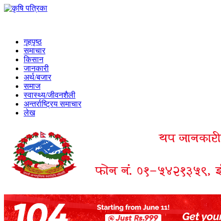
गृहपृष्ठ
समाचार
किसान
जानकारी
अर्थ/बजार
समाज
स्वास्थ्य/जीवनशैली
अन्तर्राष्ट्रिय समाचार
लेख