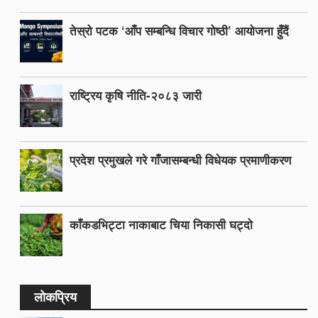
तेस्रो पटक ‘आँप सम्बन्धि विचार गोष्ठी’ आयोजना हुँदैं
राष्ट्रिय कृषि नीति-२०८३ जारी
प्रदेश प्रमुखले गरे गाँजासम्बन्धी विधेयक प्रमाणीकरण
काँकडभिट्टा नाकाबाट चिया निकासी घट्दो
लोकप्रिय