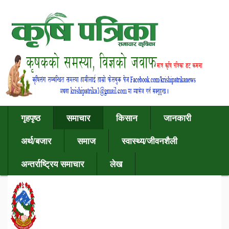
गृहपृष्ठ
समाचार
किसान
जानकारी
अर्थ/बजार
समाज
स्वास्थ्य/जीवनशैली
अन्तर्राष्ट्रिय समाचार
लेख