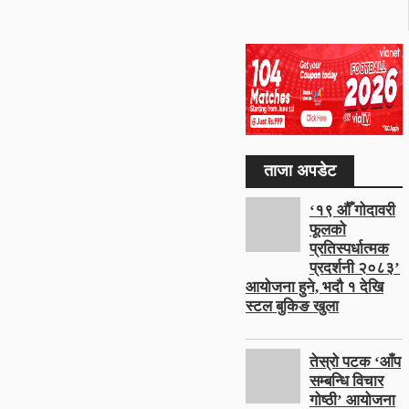
ताजा अपडेट
‘१९ औँ गोदावरी
फूलको
प्रतिस्पर्धात्मक
प्रदर्शनी २०८३’
आयोजना हुने, भदौ १ देखि
स्टल बुकिङ खुला
तेस्रो पटक ‘आँप
सम्बन्धि विचार
गोष्ठी’ आयोजना