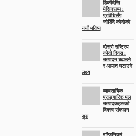
ढिकीदेखि
मेसिनसम्म :
प्रविधिसँग
जोडिँदै कोदोको
नयाँ भविष्य
दोस्रो राष्ट्रिय
कोदो दिवस :
उत्पादन बढाउने
र आयात घटाउने
लक्ष्य
व्यावसायिक
प्राङ्गारिक मल
उत्पादकहरूको
विवरण संकलन
सुरु
इन्जिनियर्स