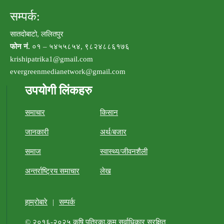
सम्पर्क:
सातदोबाटो, ललितपुर
फोन नं.
०१ – ५४५५८५४, ९८२४८८६१७६
krishipatrika1@gmail.com
evergreenmedianetwork@gmail.com
उपयोगी लिंकहरु
समाचार
किसान
जानकारी
अर्थ/बजार
समाज
स्वास्थ्य/जीवनशैली
अन्तर्राष्ट्रिय समाचार
लेख
हाम्रोबारे
|
सम्पर्क
© २०१६-२०२५
कृषि पत्रिका.कम
सर्वाधिकार सुरक्षित