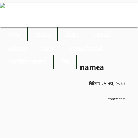
गृहपृष्ठ
समाचार
किसान
जानकारी
अर्थ/बजार
समाज
स्वास्थ्य/जीवनशैली
अन्तर्राष्ट्रिय समाचार
लेख
namea
बिहिबार ०५ भदौ, २०८२
comments