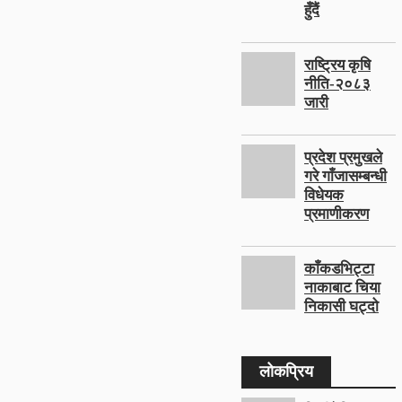
हुँदैं
राष्ट्रिय कृषि
नीति-२०८३
जारी
प्रदेश प्रमुखले
गरे गाँजासम्बन्धी
विधेयक
प्रमाणीकरण
काँकडभिट्टा
नाकाबाट चिया
निकासी घट्दो
लोकप्रिय